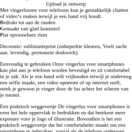
W
Upload je ontwerp
i
Met vingerlussen voor telefoons kun je gemakkelijk chatten
t
of video‘s maken terwijl je een hand vrij houdt.
Bedrukt tot aan de randen
Gemaakt van glad kunststof
Plat opvouwbare riem
Decoratie:
sublimatieprint (onbeperkte kleuren, Voelt zacht
aan. levendig, permanent drukwerk).
Eenvoudig te gebruiken
Onze vingerlus voor smartphones
kan plat aan je telefoon worden bevestigd en zit comfortabel
in je zak. Als je een hand wilt vrijhouden terwijl je onderweg
een selfie maakt, een video opneemt of op internet surft,
steek je gewoon je vinger door de lus achter het scherm van
je toestel.
Een praktisch weggevertje
De vingerlus voor smartphones is
over het hele oppervlak te bedrukken en dat betekent meer
exposure voor je logo of illustratie. Bovendien is het een
praktisch weggevertje dat het comfortabeler maakt om een
smartphone te gebruiken, vooral als de telefoon onderweg