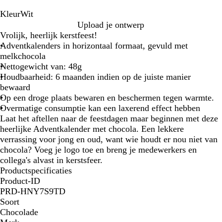
Kleur
Wit
W
Upload je ontwerp
i
Vrolijk, heerlijk kerstfeest!
t
Adventkalenders in horizontaal formaat, gevuld met
melkchocola
Nettogewicht van: 48g
Houdbaarheid: 6 maanden indien op de juiste manier
bewaard
Op een droge plaats bewaren en beschermen tegen warmte.
Overmatige consumptie kan een laxerend effect hebben
Laat het aftellen naar de feestdagen maar beginnen met deze
heerlijke Adventkalender met chocola. Een lekkere
verrassing voor jong en oud, want wie houdt er nou niet van
chocola? Voeg je logo toe en breng je medewerkers en
collega's alvast in kerstsfeer.
Productspecificaties
Product-ID
PRD-HNY7S9TD
Soort
Chocolade