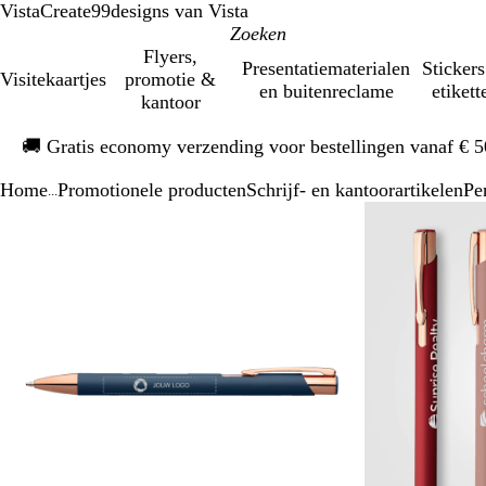
VistaCreate
99designs van Vista
Flyers,
Presentatiematerialen
Stickers
Visitekaartjes
promotie &
en buitenreclame
etikett
kantoor
Dia
🚚
Gratis economy verzending voor bestellingen vanaf € 
1
van
Home
Promotionele producten
Schrijf- en kantoorartikelen
Pe
1
...
Dia
Zoombare
Gezoomd
Gebruik
Klik
1
afbeelding
tot
plus-
om
van
minimum
en
uit
2
mintoetsen
te
om
vouwen
te
zoomen
en
pijltjestoetsen
om
te
zwenken