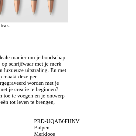
d
i
v
a
é
n
e
l
g
e
r
b
o
b
l
u
ra's.
l
a
d
a
u
u
w
w
 ideale manier om je boodschap
n op schrijfwaar met je merk
 luxueuze uitstraling. En met
rp maakt deze pen
ergegraveerd worden met je
met je creatie te beginnen?
n toe te voegen en je ontwerp
eeën tot leven te brengen,
PRD-UQAB6FHNV
Balpen
Merkloos