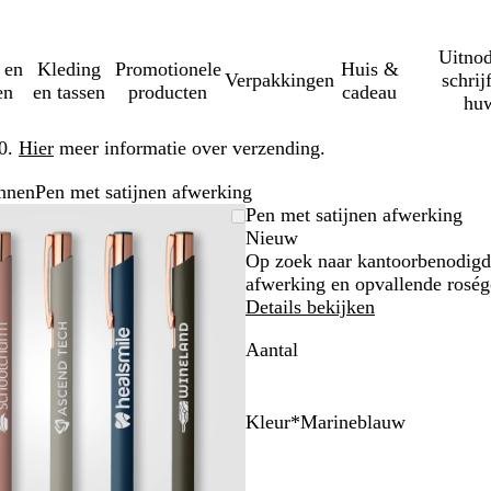
Uitnod
 en
Kleding
Promotionele
Huis &
Verpakkingen
schrij
en
en tassen
producten
cadeau
huw
50.
Hier
meer informatie over verzending.
nnen
Pen met satijnen afwerking
Zoombare
Gezoomd
Gebruik
Klik
Pen met satijnen afwerking
afbeelding
tot
plus-
om
Nieuw
minimum
en
uit
Op zoek naar kantoorbenodigdh
mintoetsen
te
afwerking en opvallende rosé
om
vouwen
Details bekijken
te
Aantal
zoomen
en
pijltjestoetsen
om
Kleur
*
Marineblauw
te
R
M
Z
S
R
zwenken
o
a
i
t
o
o
r
l
a
s