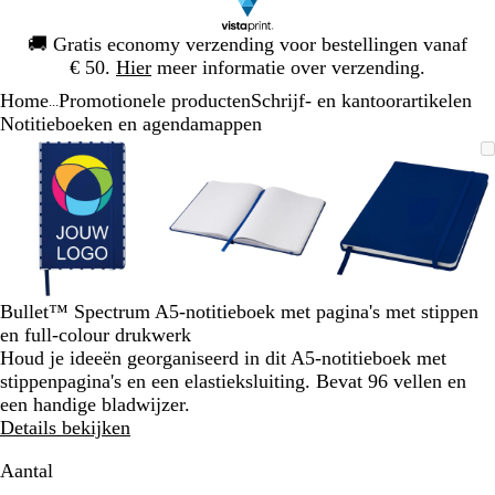
Dia
🚚
Gratis economy verzending voor bestellingen vanaf
1
€ 50.
Hier
meer informatie over verzending.
van
Home
Promotionele producten
Schrijf- en kantoorartikelen
1
...
Notitieboeken en agendamappen
Dia
Zoombare
Gezoomd
Gebruik
Klik
Zoombare
Gezoomd
Gebruik
Klik
Zoombare
Gezoomd
Gebruik
Klik
1
afbeelding
tot
plus-
om
afbeelding
tot
plus-
om
afbeelding
tot
plus-
om
van
minimum
en
uit
minimum
en
uit
minimum
en
uit
3
mintoetsen
te
mintoetsen
te
mintoetse
te
om
vouwen
om
vouwen
om
vouwen
te
te
te
zoomen
zoomen
zoomen
en
en
en
Bullet™ Spectrum A5-notitieboek met pagina's met stippen
pijltjestoetsen
pijltjestoetsen
pijltjestoe
en full-colour drukwerk
om
om
om
Houd je ideeën georganiseerd in dit A5-notitieboek met
te
te
te
stippenpagina's en een elastieksluiting. Bevat 96 vellen en
zwenken
zwenken
zwenken
een handige bladwijzer.
Details bekijken
Aantal