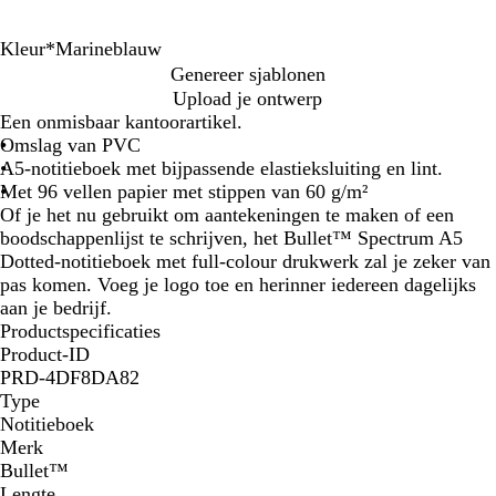
Kleur
*
Marineblauw
E
M
Genereer sjablonen
g
a
Upload je ontwerp
a
r
Een onmisbaar kantoorartikel.
a
i
Omslag van PVC
l
n
A5-notitieboek met bijpassende elastieksluiting en lint.
z
e
Met 96 vellen papier met stippen van 60 g/m²
w
b
Of je het nu gebruikt om aantekeningen te maken of een
a
l
boodschappenlijst te schrijven, het Bullet™ Spectrum A5
r
a
Dotted-notitieboek met full-colour drukwerk zal je zeker van
t
u
pas komen. Voeg je logo toe en herinner iedereen dagelijks
w
aan je bedrijf.
Productspecificaties
Product-ID
PRD-4DF8DA82
Type
Notitieboek
Merk
Bullet™
Lengte