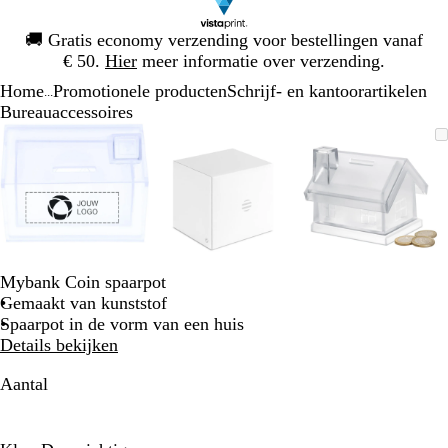
Dia
🚚
Gratis economy verzending voor bestellingen vanaf
1
€ 50.
Hier
meer informatie over verzending.
van
Home
Promotionele producten
Schrijf- en kantoorartikelen
1
...
Bureauaccessoires
Dia
Zoombare
Gezoomd
Gebruik
Klik
Zoombare
Gezoomd
Gebruik
Klik
Zoombare
Gezoomd
Gebruik
Klik
1
afbeelding
tot
plus-
om
afbeelding
tot
plus-
om
afbeelding
tot
plus-
om
van
minimum
en
uit
minimum
en
uit
minimum
en
uit
3
mintoetsen
te
mintoetsen
te
mintoetse
te
om
vouwen
om
vouwen
om
vouwen
te
te
te
zoomen
zoomen
zoomen
en
en
en
Mybank Coin spaarpot
pijltjestoetsen
pijltjestoetsen
pijltjestoe
Gemaakt van kunststof
om
om
om
Spaarpot in de vorm van een huis
te
te
te
Details bekijken
zwenken
zwenken
zwenken
Aantal