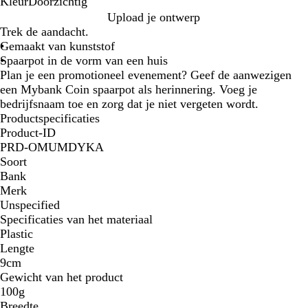
Kleur
Doorzichtig
D
Upload je ontwerp
o
Trek de aandacht.
o
Gemaakt van kunststof
r
Spaarpot in de vorm van een huis
z
Plan je een promotioneel evenement? Geef de aanwezigen
i
een Mybank Coin spaarpot als herinnering. Voeg je
c
bedrijfsnaam toe en zorg dat je niet vergeten wordt.
h
Productspecificaties
t
Product-ID
i
PRD-OMUMDYKA
g
Soort
Bank
Merk
Unspecified
Specificaties van het materiaal
Plastic
Lengte
9cm
Gewicht van het product
100g
Breedte