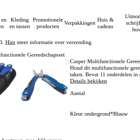
Uitnod
 en
Kleding
Promotionele
Huis &
Verpakkingen
schrij
en
en tassen
producten
cadeau
huw
50.
Hier
meer informatie over verzending.
functionele Gereedschapsset
mbare
zoomd
ruik
k
Zoombare
Gezoomd
Gebruik
Klik
Casper Multifunctionele Geree
eelding
-
afbeelding
tot
plus-
om
Houd dit multifunctionele gere
nimum
minimum
en
uit
taken. Bevat 11 onderdelen in
toetsen
mintoetsen
te
Details bekijken
wen
om
vouwen
Aantal
te
men
zoomen
en
tjestoetsen
pijltjestoetsen
Kleur ondergrond
*
Blauw
om
B
R
Z
te
l
o
i
nken
zwenken
a
o
l
u
d
v