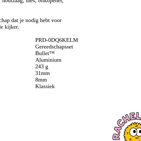
, houtzaag, mes, blikopener,
w
e
r
chap dat je nodig hebt voor
e kijker.
PRD-0DQ6KELM
Gereedschapsset
Bullet™
Aluminium
243 g
31mm
8mm
Klassiek