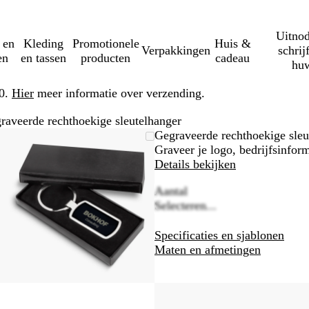
Uitnod
 en
Kleding
Promotionele
Huis &
Verpakkingen
schrij
en
en tassen
producten
cadeau
huw
50.
Hier
meer informatie over verzending.
raveerde rechthoekige sleutelhanger
Zoombare
Gezoomd
Gebruik
Klik
Gegraveerde rechthoekige sleu
afbeelding
tot
plus-
om
Graveer je logo, bedrijfsinfor
minimum
en
uit
Details bekijken
mintoetsen
te
Aantal
om
vouwen
Selecteren...
te
zoomen
Specificaties en sjablonen
en
Maten en afmetingen
pijltjestoetsen
om
te
zwenken