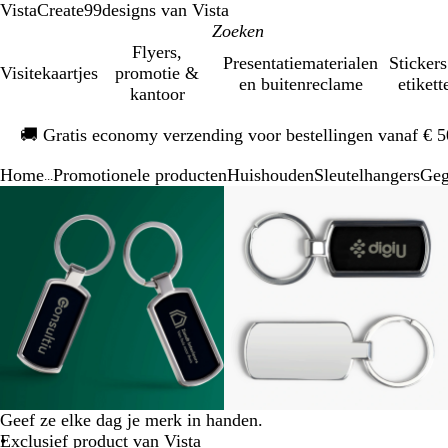
VistaCreate
99designs van Vista
Flyers,
Presentatiematerialen
Stickers
Visitekaartjes
promotie &
en buitenreclame
etikett
kantoor
Dia
🚚
Gratis economy verzending voor bestellingen vanaf € 
1
van
Home
Promotionele producten
Huishouden
Sleutelhangers
Geg
1
...
Dia
Zoombare
Gezoomd
Gebruik
Klik
Zoombare
Gezoomd
Gebruik
Klik
1
afbeelding
tot
plus-
om
afbeelding
tot
plus-
om
van
minimum
en
uit
minimum
en
uit
3
mintoetsen
te
mintoetsen
te
om
vouwen
om
vouwen
te
te
zoomen
zoomen
en
en
pijltjestoetsen
pijltjestoetsen
om
om
te
te
Geef ze elke dag je merk in handen.
zwenken
zwenken
Exclusief product van Vista