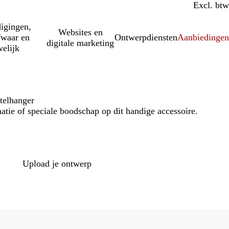
Incl. btw
Excl. btw
igingen,
Websites en
fwaar en
Ontwerpdiensten
Aanbiedinge
digitale marketing
elijk
telhanger
matie of speciale boodschap op dit handige accessoire.
Loading
options
Upload je ontwerp