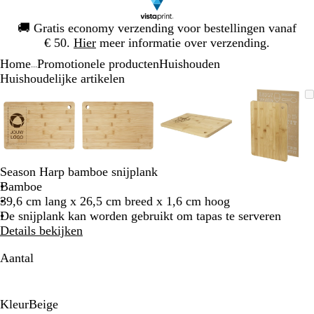
Dia
🚚
Gratis economy verzending voor bestellingen vanaf
1
€ 50.
Hier
meer informatie over verzending.
van
Home
Promotionele producten
Huishouden
1
...
Huishoudelijke artikelen
Dia
Zoombare
Gezoomd
Gebruik
Klik
Zoombare
Gezoomd
Gebruik
Klik
Zoombare
Gezoomd
Gebruik
Klik
Zoomba
Gezoo
Gebrui
Klik
1
afbeelding
tot
plus-
om
afbeelding
tot
plus-
om
afbeelding
tot
plus-
om
afbeeld
tot
plus-
om
van
minimum
en
uit
minimum
en
uit
minimum
en
uit
minim
en
uit
4
mintoetsen
te
mintoetsen
te
mintoetsen
te
mintoet
te
om
vouwen
om
vouwen
om
vouwen
om
vouwen
te
te
te
te
Season Harp bamboe snijplank
zoomen
zoomen
zoomen
zoomen
Bamboe
en
en
en
en
39,6 cm lang x 26,5 cm breed x 1,6 cm hoog
pijltjestoetsen
pijltjestoetsen
pijltjestoetsen
pijltjes
De snijplank kan worden gebruikt om tapas te serveren
om
om
om
om
Details bekijken
te
te
te
te
zwenken
zwenken
zwenken
zwenke
Aantal
Kleur
Beige