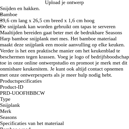
B
Upload je ontwerp
e
Snijden en hakken.
i
Bamboe
g
39,6 cm lang x 26,5 cm breed x 1,6 cm hoog
e
De snijplank kan worden gebruikt om tapas te serveren
Maaltijden bereiden gaat beter met de bedrukbare Seasons
Harp bamboe snijplank met mes. Het bamboe materiaal
maakt deze snijplank een mooie aanvulling op elke keuken.
Verder is het een praktische manier om het keukenblad te
beschermen tegen krassen. Voeg je logo of bedrijfsboodschap
toe in onze online ontwerpstudio en promoot je merk met dit
onmisbare keukenitem. Je kunt ook altijd contact opnemen
met onze ontwerpexperts als je meer hulp nodig hebt.
Productspecificaties
Product-ID
PRD-UOOFHBBCW
Type
Snijplank
Merk
Seasons
Specificaties van het materiaal