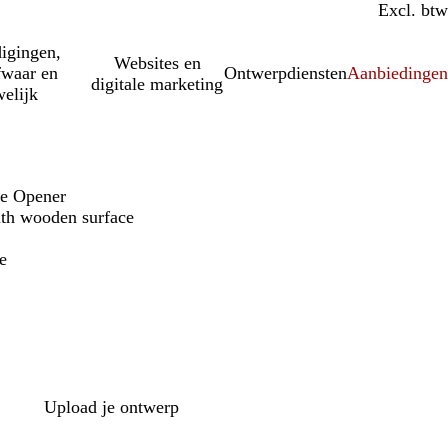
Incl. btw
Excl. btw
igingen,
Websites en
fwaar en
Ontwerpdiensten
Aanbiedinge
digitale marketing
elijk
le Opener
with wooden surface
e
Upload je ontwerp