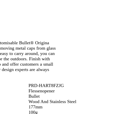
u
r
a
l
stomisable Bullet® Origina
moving metal caps from glass
easy to carry around, you can
or the outdoors. Finish with
 and offer customers a small
r design experts are always
PRD-HART8FZJG
Flessenopener
Bullet
Wood And Stainless Steel
177mm
100g