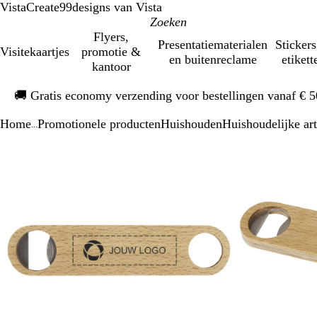
VistaCreate
99designs van Vista
Flyers,
Presentatiematerialen
Stickers
Visitekaartjes
promotie &
en buitenreclame
etikett
kantoor
Dia
🚚
Gratis economy verzending voor bestellingen vanaf € 
1
van
Home
Promotionele producten
Huishouden
Huishoudelijke art
1
...
Dia
Zoombare
Gezoomd
Gebruik
Klik
1
afbeelding
tot
plus-
om
van
minimum
en
uit
2
mintoetsen
te
om
vouwen
te
zoomen
en
pijltjestoetsen
om
te
zwenken