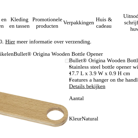
Uitnod
 en
Kleding
Promotionele
Huis &
Verpakkingen
schrij
en
en tassen
producten
cadeau
huw
50.
Hier
meer informatie over verzending.
ikelen
Bullet® Origina Wooden Bottle Opener
Zoombare
Gezoomd
Gebruik
Klik
Bullet® Origina Wooden Bott
afbeelding
tot
plus-
om
Stainless steel bottle opener 
minimum
en
uit
17.7 L x 3.9 W x 0.9 H cm
mintoetsen
te
Features a hanger on the handl
om
vouwen
Details bekijken
te
Aantal
zoomen
en
pijltjestoetsen
om
Kleur
Natural
te
N
zwenken
a
t