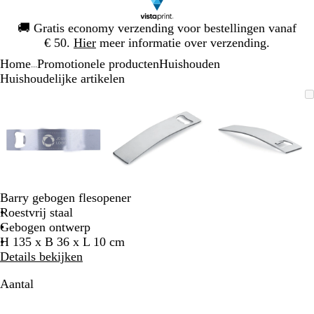
Dia
🚚
Gratis economy verzending voor bestellingen vanaf
1
€ 50.
Hier
meer informatie over verzending.
van
Home
Promotionele producten
Huishouden
1
...
Huishoudelijke artikelen
Dia
Zoombare
Gezoomd
Gebruik
Klik
Zoombare
Gezoomd
Gebruik
Klik
Zoombare
Gezoomd
Gebruik
Klik
1
afbeelding
tot
plus-
om
afbeelding
tot
plus-
om
afbeelding
tot
plus-
om
van
minimum
en
uit
minimum
en
uit
minimum
en
uit
3
mintoetsen
te
mintoetsen
te
mintoetse
te
om
vouwen
om
vouwen
om
vouwen
te
te
te
zoomen
zoomen
zoomen
en
en
en
Barry gebogen flesopener
pijltjestoetsen
pijltjestoetsen
pijltjestoe
Roestvrij staal
om
om
om
Gebogen ontwerp
te
te
te
H 135 x B 36 x L 10 cm
zwenken
zwenken
zwenken
Details bekijken
Aantal