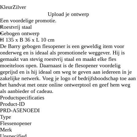
Kleur
Zilver
Z
Upload je ontwerp
i
Een voordelige promotie.
l
Roestvrij staal
v
Gebogen ontwerp
e
H 135 x B 36 x L 10 cm
r
De Barry gebogen flesopener is een geweldig item voor
onderweg en is ideaal als promotionele weggever. Hij is
gemaakt van stevig roestvrij staal en maakt elke fles
moeiteloos open. Daarnaast is de flesopener voordelig
geprijsd en is hij ideaal om weg te geven aan iedereen in je
zakelijke netwerk. Voeg je logo of bedrijfsboodschap toe aan
het handvat met onze online ontwerptool en geef hem weg
als aanbieder of cadeau.
Productspecificaties
Product-ID
PRD-A5ENOEDI
Type
Flessenopener
Merk
Unspecified