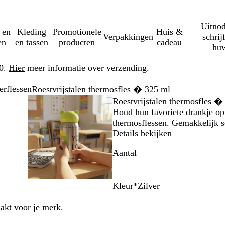
Uitnod
 en
Kleding
Promotionele
Huis &
Verpakkingen
schrij
en
en tassen
producten
cadeau
huw
50.
Hier
meer informatie over verzending.
erflessen
Roestvrijstalen thermosfles � 325 ml
mbare
zoomd
ruik
k
Zoombare
Gezoomd
Gebruik
Klik
Roestvrijstalen thermosfles �
eelding
-
afbeelding
tot
plus-
om
Houd hun favoriete drankje op 
nimum
minimum
en
uit
thermosflessen. Gemakkelijk s
toetsen
mintoetsen
te
Details bekijken
wen
om
vouwen
te
Aantal
men
zoomen
en
tjestoetsen
pijltjestoetsen
Kleur
*
Zilver
om
w
Z
te
i
i
aakt voor je merk.
nken
zwenken
t
l