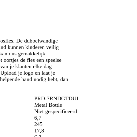
v
e
r
rmosfles. De dubbelwandige
and kunnen kinderen veilig
n kan dus gemakkelijk
oortjes de fles een speelse
 van je klanten elke dag
pload je logo en laat je
n helpende hand nodig hebt, dan
PRD-7RNDGTDUI
Metal Bottle
Niet gespecificeerd
6,7
245
17,8