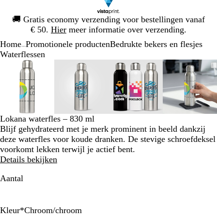
Dia
🚚
Gratis economy verzending voor bestellingen vanaf
1
€ 50.
Hier
meer informatie over verzending.
van
Home
Promotionele producten
Bedrukte bekers en flesjes
1
...
Waterflessen
Dia
Zoombare
Gezoomd
Gebruik
Klik
Zoombare
Gezoomd
Gebruik
Klik
Zoombare
Gezoomd
Gebruik
Klik
Zoomba
Gezoo
Gebrui
Klik
1
afbeelding
tot
plus-
om
afbeelding
tot
plus-
om
afbeelding
tot
plus-
om
afbeeld
tot
plus-
om
van
minimum
en
uit
minimum
en
uit
minimum
en
uit
minim
en
uit
4
mintoetsen
te
mintoetsen
te
mintoetsen
te
mintoet
te
om
vouwen
om
vouwen
om
vouwen
om
vouwen
te
te
te
te
Lokana waterfles – 830 ml
zoomen
zoomen
zoomen
zoomen
Blijf gehydrateerd met je merk prominent in beeld dankzij
en
en
en
en
deze waterfles voor koude dranken. De stevige schroefdeksel
pijltjestoetsen
pijltjestoetsen
pijltjestoetsen
pijltjes
voorkomt lekken terwijl je actief bent.
om
om
om
om
Details bekijken
te
te
te
te
zwenken
zwenken
zwenken
zwenke
Aantal
Kleur
*
Chroom/chroom