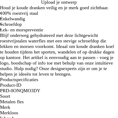
C
C
C
Upload je ontwerp
h
h
h
Houd je koude dranken veilig en je merk goed zichtbaar.
r
r
r
100% roestvrij staal
o
o
o
Enkelwandig
o
o
o
Schroefdop
m
m
m
Lek- en morspreventie
/
/
/
Blijf onderweg gehydrateerd met deze lichtgewicht
z
w
c
roestvrijstalen waterfles met een stevige schroefdop die
w
i
h
lekken en morsen voorkomt. Ideaal om koude dranken koel
a
t
r
te houden tijdens het sporten, wandelen of op drukke dagen
r
o
op kantoor. Het artikel is eenvoudig aan te passen - voeg je
t
o
logo, boodschap of info toe met behulp van onze intuïtieve
m
studio. Hulp nodig? Onze designexperts zijn er om je te
helpen je ideeën tot leven te brengen.
Productspecificaties
Product-ID
PRD-0ONQMO3DY
Soort
Metalen fles
Merk
Merkloos