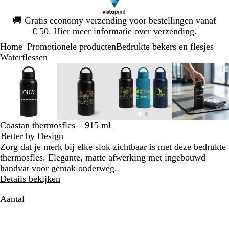
Dia
🚚
Gratis economy verzending voor bestellingen vanaf
1
€ 50.
Hier
meer informatie over verzending.
van
Home
Promotionele producten
Bedrukte bekers en flesjes
1
...
Waterflessen
Dia
Zoombare
Gezoomd
Gebruik
Klik
Zoombare
Gezoomd
Gebruik
Klik
Zoombare
Gezoomd
Gebruik
Klik
Zoomba
Gezoo
Gebrui
Klik
1
afbeelding
tot
plus-
om
afbeelding
tot
plus-
om
afbeelding
tot
plus-
om
afbeeld
tot
plus-
om
van
minimum
en
uit
minimum
en
uit
minimum
en
uit
minim
en
uit
4
mintoetsen
te
mintoetsen
te
mintoetsen
te
mintoet
te
om
vouwen
om
vouwen
om
vouwen
om
vouwen
te
te
te
te
Coastan thermosfles – 915 ml
zoomen
zoomen
zoomen
zoomen
Better by Design
en
en
en
en
Zorg dat je merk bij elke slok zichtbaar is met deze bedrukte
pijltjestoetsen
pijltjestoetsen
pijltjestoetsen
pijltjes
thermosfles. Elegante, matte afwerking met ingebouwd
om
om
om
om
handvat voor gemak onderweg.
te
te
te
te
Details bekijken
zwenken
zwenken
zwenken
zwenke
Aantal