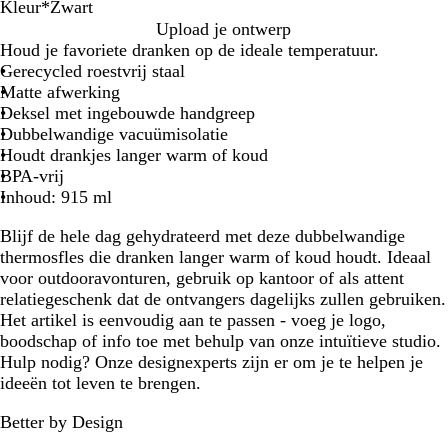
Kleur
*
Zwart
Z
M
W
G
G
Upload je ontwerp
w
a
i
r
r
Houd je favoriete dranken op de ideale temperatuur.
a
r
t
o
o
Gerecycled roestvrij staal
r
i
e
e
Matte afwerking
t
n
n
n
Deksel met ingebouwde handgreep
e
b
Dubbelwandige vacuümisolatie
b
l
Houdt drankjes langer warm of koud
l
a
BPA-vrij
a
u
Inhoud: 915 ml
u
w
Blijf de hele dag gehydrateerd met deze dubbelwandige
w
thermosfles die dranken langer warm of koud houdt. Ideaal
voor outdooravonturen, gebruik op kantoor of als attent
relatiegeschenk dat de ontvangers dagelijks zullen gebruiken.
Het artikel is eenvoudig aan te passen - voeg je logo,
boodschap of info toe met behulp van onze intuïtieve studio.
Hulp nodig? Onze designexperts zijn er om je te helpen je
ideeën tot leven te brengen.
Better by Design