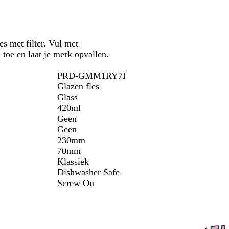
r
z
i
c
s met filter. Vul met
h
 toe en laat je merk opvallen.
t
i
PRD-GMM1RY7I
g
Glazen fles
Glass
420ml
Geen
Geen
230mm
70mm
Klassiek
Dishwasher Safe
Screw On