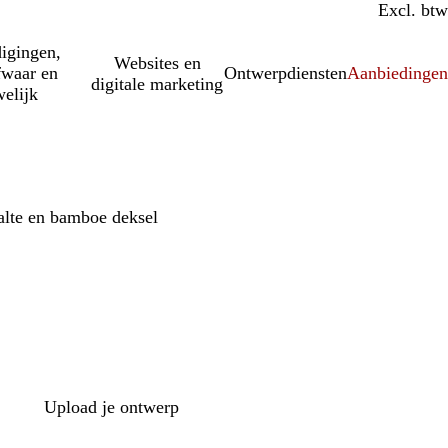
Incl. btw
Excl. btw
igingen,
Websites en
fwaar en
Ontwerpdiensten
Aanbiedinge
digitale marketing
elijk
alte en bamboe deksel
Upload je ontwerp