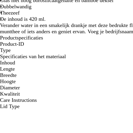
Glas met hoog borosilicaatgehalte en bamboe deksel
Dubbelwandig
Theezeef
De inhoud is 420 ml.
Verander water in een smakelijk drankje met deze bedrukte fle
muntthee of iets anders en geniet ervan. Voeg je bedrijfsnaam
Productspecificaties
Product-ID
Type
Specificaties van het materiaal
Inhoud
Lengte
Breedte
Hoogte
Diameter
Kwaliteit
Care Instructions
Lid Type