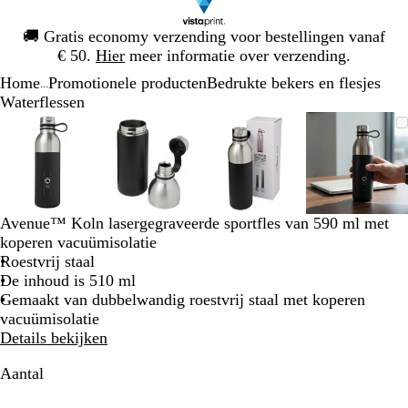
Dia
🚚
Gratis economy verzending voor bestellingen vanaf
1
€ 50.
Hier
meer informatie over verzending.
van
Home
Promotionele producten
Bedrukte bekers en flesjes
1
...
Waterflessen
Dia
Zoombare
Gezoomd
Gebruik
Klik
Zoombare
Gezoomd
Gebruik
Klik
Zoombare
Gezoomd
Gebruik
Klik
Zoomba
Gezoo
Gebrui
Klik
1
afbeelding
tot
plus-
om
afbeelding
tot
plus-
om
afbeelding
tot
plus-
om
afbeeld
tot
plus-
om
van
minimum
en
uit
minimum
en
uit
minimum
en
uit
minim
en
uit
4
mintoetsen
te
mintoetsen
te
mintoetsen
te
mintoet
te
om
vouwen
om
vouwen
om
vouwen
om
vouwen
te
te
te
te
Avenue™ Koln lasergegraveerde sportfles van 590 ml met
zoomen
zoomen
zoomen
zoomen
koperen vacuümisolatie
en
en
en
en
Roestvrij staal
pijltjestoetsen
pijltjestoetsen
pijltjestoetsen
pijltjes
De inhoud is 510 ml
om
om
om
om
Gemaakt van dubbelwandig roestvrij staal met koperen
te
te
te
te
vacuümisolatie
zwenken
zwenken
zwenken
zwenke
Details bekijken
Aantal