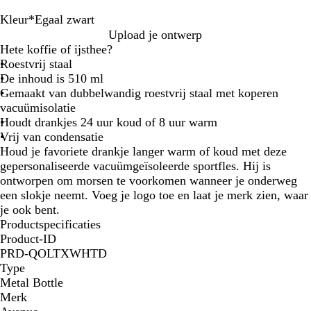
Kleur
*
Egaal zwart
Z
E
W
B
Upload je ontwerp
i
g
i
l
Hete koffie of ijsthee?
l
a
t
a
Roestvrij staal
v
a
u
De inhoud is 510 ml
e
l
w
Gemaakt van dubbelwandig roestvrij staal met koperen
r
z
vacuümisolatie
w
Houdt drankjes 24 uur koud of 8 uur warm
a
Vrij van condensatie
r
Houd je favoriete drankje langer warm of koud met deze
t
gepersonaliseerde vacuümgeïsoleerde sportfles. Hij is
ontworpen om morsen te voorkomen wanneer je onderweg
een slokje neemt. Voeg je logo toe en laat je merk zien, waar
je ook bent.
Productspecificaties
Product-ID
PRD-QOLTXWHTD
Type
Metal Bottle
Merk