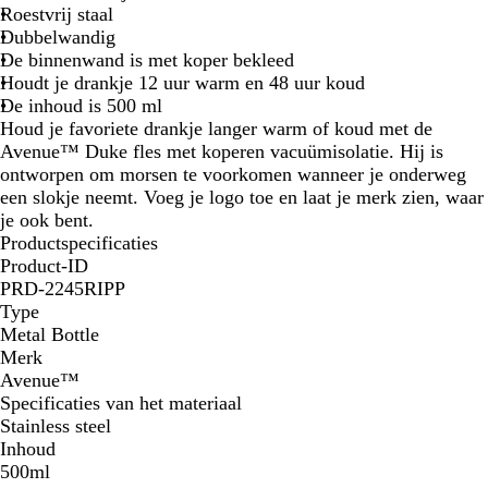
a
t
l
i
Roestvrij staal
a
v
j
Dubbelwandig
l
e
s
De binnenwand is met koper bekleed
z
r
Houdt je drankje 12 uur warm en 48 uur koud
w
De inhoud is 500 ml
a
Houd je favoriete drankje langer warm of koud met de
r
Avenue™ Duke fles met koperen vacuümisolatie. Hij is
t
ontworpen om morsen te voorkomen wanneer je onderweg
een slokje neemt. Voeg je logo toe en laat je merk zien, waar
je ook bent.
Productspecificaties
Product-ID
PRD-2245RIPP
Type
Metal Bottle
Merk
Avenue™
Specificaties van het materiaal
Stainless steel
Inhoud
500ml