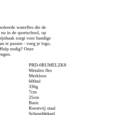
r
i
t
n
e
b
l
oleerde waterfles die de
a
 nu in de sportschool, op
u
bijnhaak zorgt voor handige
w
an te passen - voeg je logo,
. Hulp nodig? Onze
rengen.
PRD-0RUMELZK8
Metalen fles
Merkloos
600ml
336g
7cm
25cm
Basic
Roestvrij staal
Schroefdeksel