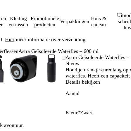
Uitnod
 en
Kleding
Promotionele
Huis &
Verpakkingen
schrij
en
en tassen
producten
cadeau
huw
50.
Hier
meer informatie over verzending.
erflessen
Astra Geïsoleerde Waterfles – 600 ml
oombare
ezoomd
bruik
ik
Zoombare
Gezoomd
Gebruik
Klik
Zoombare
Gezoomd
Gebruik
Klik
Astra Geïsoleerde Waterfles –
beelding
t
us-
m
afbeelding
tot
plus-
om
afbeelding
tot
plus-
om
Nieuw
inimum
t
minimum
en
uit
minimum
en
uit
Houd je drankjes urenlang op 
ntoetsen
mintoetsen
te
mintoetsen
te
waterfles. Heeft een capacitei
m
ouwen
om
vouwen
om
vouwen
Details bekijken
te
te
Aantal
oomen
zoomen
zoomen
en
en
jltjestoetsen
pijltjestoetsen
pijltjestoetsen
m
om
om
Kleur
*
Zwart
te
te
Z
M
W
wenken
zwenken
zwenken
w
a
i
lk avontuur.
a
r
t