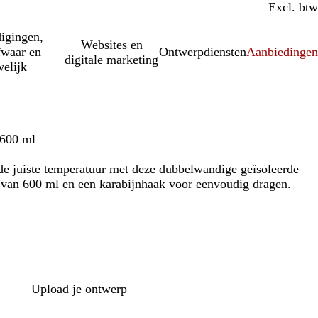
Incl. btw
Excl. btw
igingen,
Websites en
fwaar en
Ontwerpdiensten
Aanbiedinge
digitale marketing
elijk
 600 ml
de juiste temperatuur met deze dubbelwandige geïsoleerde
t van 600 ml en een karabijnhaak voor eenvoudig dragen.
Upload je ontwerp