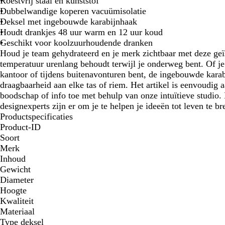
Roestvrij staal en kunststof
Dubbelwandige koperen vacuümisolatie
Deksel met ingebouwde karabijnhaak
Houdt drankjes 48 uur warm en 12 uur koud
Geschikt voor koolzuurhoudende dranken
Houd je team gehydrateerd en je merk zichtbaar met deze geïs
temperatuur urenlang behoudt terwijl je onderweg bent. Of je
kantoor of tijdens buitenavonturen bent, de ingebouwde kara
draagbaarheid aan elke tas of riem. Het artikel is eenvoudig a
boodschap of info toe met behulp van onze intuïtieve studio
designexperts zijn er om je te helpen je ideeën tot leven te b
Productspecificaties
Product-ID
Soort
Merk
Inhoud
Gewicht
Diameter
Hoogte
Kwaliteit
Materiaal
Type deksel