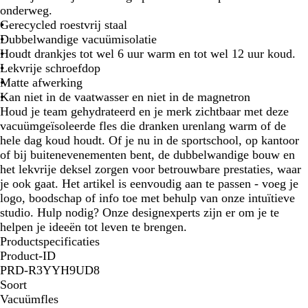
a
r
t
onderweg.
r
i
Gerecycled roestvrij staal
t
n
Dubbelwandige vacuümisolatie
e
Houdt drankjes tot wel 6 uur warm en tot wel 12 uur koud.
b
Lekvrije schroefdop
l
Matte afwerking
a
Kan niet in de vaatwasser en niet in de magnetron
u
Houd je team gehydrateerd en je merk zichtbaar met deze
w
vacuümgeïsoleerde fles die dranken urenlang warm of de
hele dag koud houdt. Of je nu in de sportschool, op kantoor
of bij buitenevenementen bent, de dubbelwandige bouw en
het lekvrije deksel zorgen voor betrouwbare prestaties, waar
je ook gaat. Het artikel is eenvoudig aan te passen - voeg je
logo, boodschap of info toe met behulp van onze intuïtieve
studio. Hulp nodig? Onze designexperts zijn er om je te
helpen je ideeën tot leven te brengen.
Productspecificaties
Product-ID
PRD-R3YYH9UD8
Soort
Vacuümfles