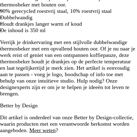
a
t
thermosbeker met houten oor.
r
90% gerecycled roestvrij staal, 10% roestvrij staal
t
Dubbelwandig
Houdt drankjes langer warm of koud
De inhoud is 350 ml
Verrijk je drinkervaring met een stijlvolle dubbelwandige
thermosbeker met een opvallend houten oor. Of je nu naar je
werk reist of geniet van een ontspannen koffiepauze, deze
thermosbeker houdt je drankjes op de perfecte temperatuur
en laat tegelijkertijd je merk zien. Het artikel is eenvoudig
aan te passen - voeg je logo, boodschap of info toe met
behulp van onze intuïtieve studio. Hulp nodig? Onze
designexperts zijn er om je te helpen je ideeën tot leven te
brengen.
Better by Design
Dit artikel is onderdeel van onze Better by Design-collectie,
waarin producten met een verantwoorde herkomst worden
aangeboden.
Meer weten
?