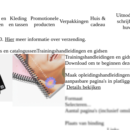
Uitnod
 en
Kleding
Promotionele
Huis &
Verpakkingen
schrij
en
en tassen
producten
cadeau
huw
50.
Hier
meer informatie over verzending.
s en catalogussen
Trainingshandleidingen en gidsen
bare
omd
uik
Zoombare
Gezoomd
Gebruik
Klik
Trainingshandleidingen en gid
lding
afbeelding
tot
plus-
om
Download om te beginnen dez
mum
minimum
en
uit
etsen
mintoetsen
te
Maak opleidingshandleidingen
en
om
vouwen
aanpasbare pagina's in platlig
te
Details bekijken
en
zoomen
Formaat
en
Selecteren...
estoetsen
pijltjestoetsen
Aantal pagina's (inclusief oms
om
te
Plaats van binding
ken
zwenken
Links