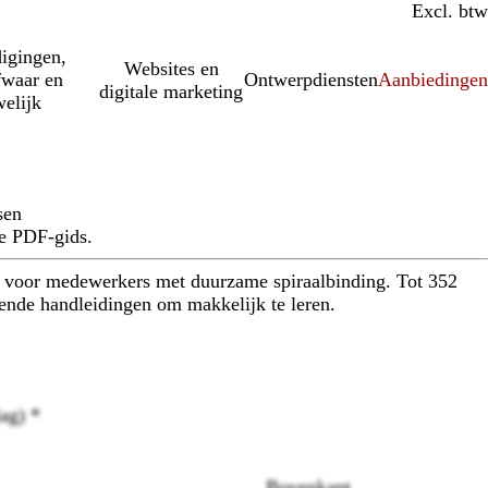
Incl. btw
Excl. btw
igingen,
Websites en
fwaar en
Ontwerpdiensten
Aanbiedinge
digitale marketing
elijk
sen
e PDF-gids.
 voor medewerkers met duurzame spiraalbinding. Tot 352
gende handleidingen om makkelijk te leren.
lag)
*
Loading
options
Bovenkant