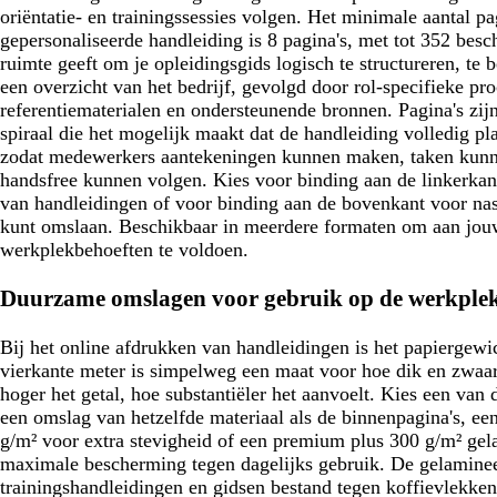
oriëntatie- en trainingssessies volgen. Het minimale aantal pa
gepersonaliseerde handleiding is 8 pagina's, met tot 352 bes
ruimte geeft om je opleidingsgids logisch te structureren, t
een overzicht van het bedrijf, gevolgd door rol-specifieke pro
referentiematerialen en ondersteunende bronnen. Pagina's zij
spiraal die het mogelijk maakt dat de handleiding volledig plat
zodat medewerkers aantekeningen kunnen maken, taken kunn
handsfree kunnen volgen. Kies voor binding aan de linkerkant
van handleidingen of voor binding aan de bovenkant voor nas
kunt omslaan. Beschikbaar in meerdere formaten om aan jou
werkplekbehoeften te voldoen.
Duurzame omslagen voor gebruik op de werkple
Bij het online afdrukken van handleidingen is het papiergewi
vierkante meter is simpelweg een maat voor hoe dik en zwaar 
hoger het getal, hoe substantiëler het aanvoelt. Kies een van
een omslag van hetzelfde materiaal als de binnenpagina's, 
g/m² voor extra stevigheid of een premium plus 300 g/m² ge
maximale bescherming tegen dagelijks gebruik. De gelamine
trainingshandleidingen en gidsen bestand tegen koffievlekken