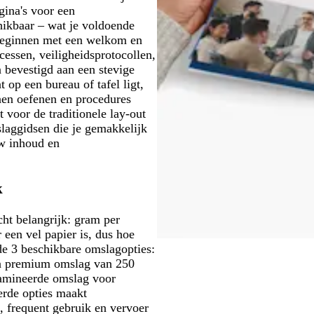
gina's voor een
chikbaar – wat je voldoende
e beginnen met een welkom en
cessen, veiligheidsprotocollen,
n bevestigd aan een stevige
 op een bureau of tafel ligt,
en oefenen en procedures
 voor de traditionele lay-out
laggidsen die je gemakkelijk
w inhoud en
k
cht belangrijk: gram per
een vel papier is, dus hoe
 de 3 beschikbare omslagopties:
een premium omslag van 250
lamineerde omslag voor
erde opties maakt
, frequent gebruik en vervoer