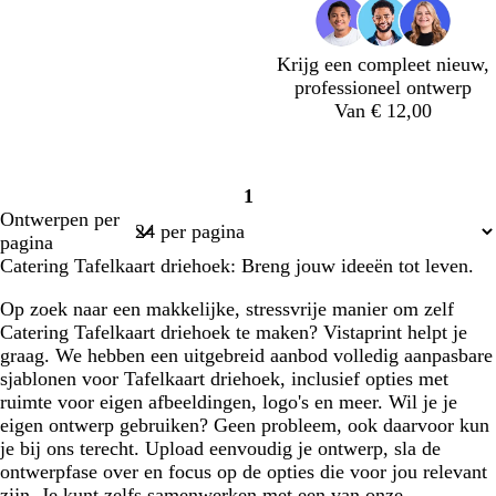
o
o
o
d
b
d
e
d
l
n
a
Krijg een compleet nieuw,
u
professioneel ontwerp
w
Van € 12,00
d
d
d
d
d
1
o
o
o
o
o
Pagina
Ontwerpen per
n
n
n
n
n
1
pagina
k
k
k
k
k
Catering Tafelkaart driehoek: Breng jouw ideeën tot leven.
e
e
e
e
e
r
r
r
r
r
Op zoek naar een makkelijke, stressvrije manier om zelf
g
g
g
g
g
Catering Tafelkaart driehoek te maken? Vistaprint helpt je
r
r
r
r
r
graag. We hebben een uitgebreid aanbod volledig aanpasbare
i
i
i
i
i
sjablonen voor Tafelkaart driehoek, inclusief opties met
j
j
j
j
j
ruimte voor eigen afbeeldingen, logo's en meer. Wil je je
s
s
s
s
s
eigen ontwerp gebruiken? Geen probleem, ook daarvoor kun
je bij ons terecht. Upload eenvoudig je ontwerp, sla de
ontwerpfase over en focus op de opties die voor jou relevant
zijn. Je kunt zelfs samenwerken met een van onze