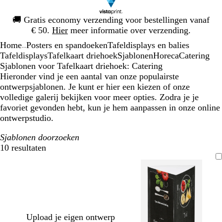
Dia
🚚
Gratis economy verzending voor bestellingen vanaf
1
€ 50.
Hier
meer informatie over verzending.
van
Home
Posters en spandoeken
Tafeldisplays en balies
1
...
Tafeldisplays
Tafelkaart driehoek
Sjablonen
Horeca
Catering
Sjablonen voor Tafelkaart driehoek: Catering
Hieronder vind je een aantal van onze populairste
ontwerpsjablonen. Je kunt er hier een kiezen of onze
volledige galerij bekijken voor meer opties. Zodra je je
favoriet gevonden hebt, kun je hem aanpassen in onze online
ontwerpstudio.
Sjablonen doorzoeken
10 resultaten
Filters
Upload je eigen ontwerp