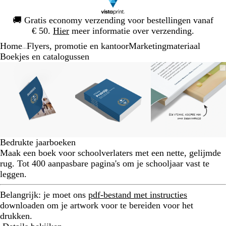
Dia
🚚
Gratis economy verzending voor bestellingen vanaf
1
€ 50.
Hier
meer informatie over verzending.
van
Home
Flyers, promotie en kantoor
Marketingmateriaal
1
...
Boekjes en catalogussen
Dia
Zoombare
Gezoomd
Gebruik
Klik
Zoombare
Gezoomd
Gebruik
Klik
Zoombare
Gezoomd
Gebruik
Klik
1
afbeelding
tot
plus-
om
afbeelding
tot
plus-
om
afbeelding
tot
plus-
om
van
minimum
en
uit
minimum
en
uit
minimum
en
uit
3
mintoetsen
te
mintoetsen
te
mintoetse
te
om
vouwen
om
vouwen
om
vouwen
te
te
te
zoomen
zoomen
zoomen
en
en
en
Bedrukte jaarboeken
pijltjestoetsen
pijltjestoetsen
pijltjestoe
Maak een boek voor schoolverlaters met een nette, gelijmde
om
om
om
rug. Tot 400 aanpasbare pagina's om je schooljaar vast te
te
te
te
leggen.
zwenken
zwenken
zwenken
Belangrijk:
je moet ons
pdf-bestand met instructies
downloaden om je artwork voor te bereiden voor het
drukken.