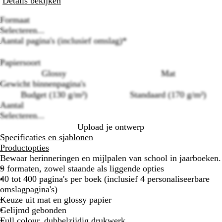
Details bekijken
Formaat
Selecteren...
Aantal pagina's (inclusief omslag)
*
Papiersoort
Loading
Glossy
Mat
options
Gewicht binnenpagina's
Budget (130 g/m²)
Standaard (170 g/m²)
Aantal
Selecteren...
Upload je ontwerp
Specificaties en sjablonen
Productopties
Bewaar herinneringen en mijlpalen van school in jaarboeken.
9 formaten, zowel staande als liggende opties
40 tot 400 pagina's per boek (inclusief 4 personaliseerbare
omslagpagina's)
Keuze uit mat en glossy papier
Gelijmd gebonden
Full colour, dubbelzijdig drukwerk