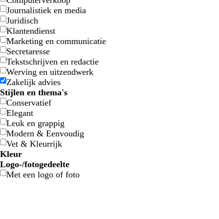
Computerverkoop
Journalistiek en media
Juridisch
Klantendienst
Marketing en communicatie
Secretaresse
Tekstschrijven en redactie
Werving en uitzendwerk
Zakelijk advies
Stijlen en thema's
Conservatief
Elegant
Leuk en grappig
Modern & Eenvoudig
Vet & Kleurrijk
Kleur
B
B
G
G
G
G
O
O
R
R
G
G
W
W
Z
Z
B
B
C
C
P
P
R
R
Logo-/fotogedeelte
l
l
r
r
e
e
r
r
o
o
r
r
i
i
w
w
r
r
r
r
a
a
o
o
Met een logo of foto
a
a
o
o
e
e
a
a
o
o
i
i
t
t
a
a
u
u
è
è
a
a
z
z
u
u
e
e
l
l
n
n
d
d
j
j
r
r
i
i
m
m
r
r
e
e
w
w
n
n
j
j
s
s
t
t
n
n
e
e
s
s
e
e
w
w