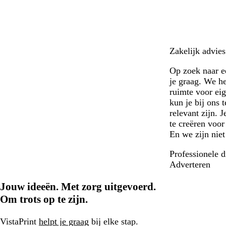
e
o
i
s
e
Zakelijk advie
Op zoek naar ee
je graag. We h
ruimte voor ei
kun je bij ons 
relevant zijn. 
te creëren voor
En we zijn niet
Professionele d
Adverteren
Jouw ideeën. Met zorg uitgevoerd.
Om trots op te zijn.
VistaPrint
helpt je graag
bij elke stap.