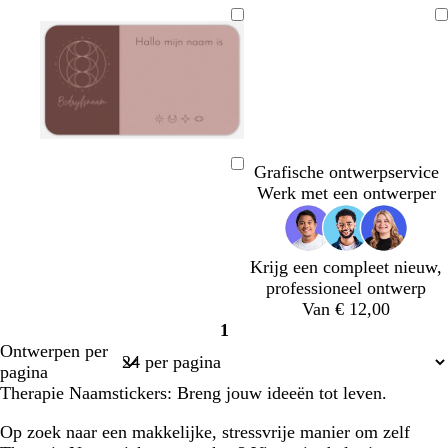
Bezig
met
laden
m
b
g
l
a
e
r
i
Grafische ontwerpservice
Bezig
u
i
i
c
Werk met een ontwerper
met
v
g
j
h
laden
e
e
s
t
g
Krijg een compleet nieuw,
r
professioneel ontwerp
i
Van € 12,00
j
1
s
Pagina
Ontwerpen per
1
pagina
Therapie Naamstickers: Breng jouw ideeën tot leven.
Op zoek naar een makkelijke, stressvrije manier om zelf