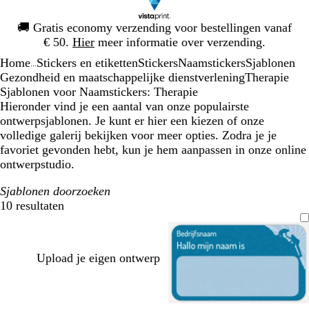
Dia
🚚
Gratis economy verzending voor bestellingen vanaf
1
€ 50.
Hier
meer informatie over verzending.
van
Home
Stickers en etiketten
Stickers
Naamstickers
Sjablonen
1
...
Gezondheid en maatschappelijke dienstverlening
Therapie
Sjablonen voor Naamstickers: Therapie
Hieronder vind je een aantal van onze populairste
ontwerpsjablonen. Je kunt er hier een kiezen of onze
volledige galerij bekijken voor meer opties. Zodra je je
favoriet gevonden hebt, kun je hem aanpassen in onze online
ontwerpstudio.
Sjablonen doorzoeken
10 resultaten
Filters
Upload je eigen ontwerp