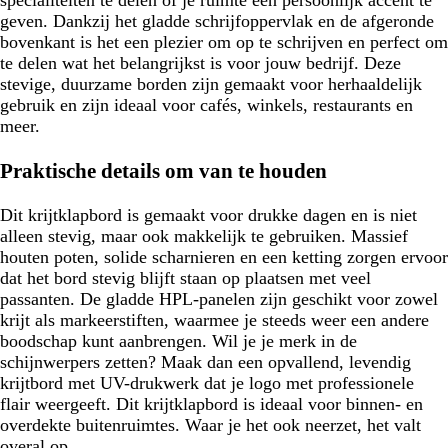
specialiteiten te delen of je ruimte een persoonlijk accent te
geven. Dankzij het gladde schrijfoppervlak en de afgeronde
bovenkant is het een plezier om op te schrijven en perfect om
te delen wat het belangrijkst is voor jouw bedrijf. Deze
stevige, duurzame borden zijn gemaakt voor herhaaldelijk
gebruik en zijn ideaal voor cafés, winkels, restaurants en
meer.
Praktische details om van te houden
Dit krijtklapbord is gemaakt voor drukke dagen en is niet
alleen stevig, maar ook makkelijk te gebruiken. Massief
houten poten, solide scharnieren en een ketting zorgen ervoor
dat het bord stevig blijft staan op plaatsen met veel
passanten. De gladde HPL-panelen zijn geschikt voor zowel
krijt als markeerstiften, waarmee je steeds weer een andere
boodschap kunt aanbrengen. Wil je je merk in de
schijnwerpers zetten? Maak dan een opvallend, levendig
krijtbord met UV-drukwerk dat je logo met professionele
flair weergeeft. Dit krijtklapbord is ideaal voor binnen- en
overdekte buitenruimtes. Waar je het ook neerzet, het valt
overal op.