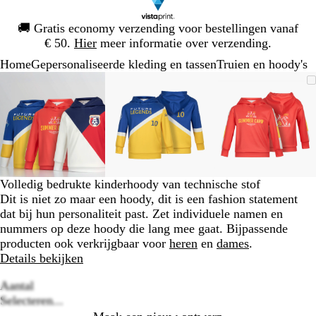
Dia
🚚
Gratis economy verzending voor bestellingen vanaf
1
€ 50.
Hier
meer informatie over verzending.
van
Home
Gepersonaliseerde kleding en tassen
Truien en hoody's
1
Dia
Zoombare
Gezoomd
Gebruik
Klik
Zoombare
Gezoomd
Gebruik
Klik
Zoombare
Gezoomd
Gebruik
Klik
1
afbeelding
tot
plus-
om
afbeelding
tot
plus-
om
afbeelding
tot
plus-
om
van
minimum
en
uit
minimum
en
uit
minimum
en
uit
3
mintoetsen
te
mintoetsen
te
mintoetse
te
om
vouwen
om
vouwen
om
vouwen
te
te
te
zoomen
zoomen
zoomen
en
en
en
Volledig bedrukte kinderhoody van technische stof
pijltjestoetsen
pijltjestoetsen
pijltjestoe
Dit is niet zo maar een hoody, dit is een fashion statement
om
om
om
dat bij hun personaliteit past. Zet individuele namen en
te
te
te
nummers op deze hoody die lang mee gaat. Bijpassende
zwenken
zwenken
zwenken
producten ook verkrijgbaar voor
heren
en
dames
.
Details bekijken
Aantal
Loading
Selecteren...
options