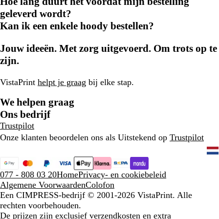
Hoe lang duurt het voordat mijn bestelling
geleverd wordt?
Kan ik een enkele hoody bestellen?
Jouw ideeën. Met zorg uitgevoerd. Om trots op te
zijn.
VistaPrint
helpt je graag
bij elke stap.
We helpen graag
Ons bedrijf
Trustpilot
Onze klanten beoordelen ons als Uitstekend op
Trustpilot
077 - 808 03 20
Home
Privacy- en cookiebeleid
Algemene Voorwaarden
Colofon
Een CIMPRESS-bedrijf
© 2001-2026 VistaPrint. Alle
rechten voorbehouden.
De prijzen zijn exclusief verzendkosten en extra