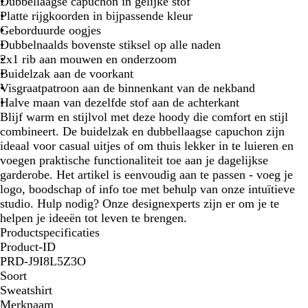
Dubbellaagse capuchon in gelijke stof
Platte rijgkoorden in bijpassende kleur
Geborduurde oogjes
Dubbelnaalds bovenste stiksel op alle naden
2x1 rib aan mouwen en onderzoom
Buidelzak aan de voorkant
Visgraatpatroon aan de binnenkant van de nekband
Halve maan van dezelfde stof aan de achterkant
Blijf warm en stijlvol met deze hoody die comfort en stijl
combineert. De buidelzak en dubbellaagse capuchon zijn
ideaal voor casual uitjes of om thuis lekker in te luieren en
voegen praktische functionaliteit toe aan je dagelijkse
garderobe. Het artikel is eenvoudig aan te passen - voeg je
logo, boodschap of info toe met behulp van onze intuïtieve
studio. Hulp nodig? Onze designexperts zijn er om je te
helpen je ideeën tot leven te brengen.
Productspecificaties
Product-ID
PRD-J9I8L5Z3O
Soort
Sweatshirt
Merknaam