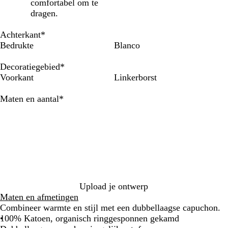
u
i
i
ê
j
r
b
s
r
comfortabel om te
g
n
j
l
a
d
l
i
dragen.
d
g
s
e
d
g
a
n
e
e
e
r
u
e
Achterkant
*
r
i
w
b
Bedrukte
Blanco
d
j
l
g
s
a
Decoratiegebied
*
r
u
Voorkant
Linkerborst
i
w
j
Verplicht
Maten en aantal
*
s
Upload je ontwerp
Maten en afmetingen
Combineer warmte en stijl met een dubbellaagse capuchon.
100% Katoen, organisch ringgesponnen gekamd