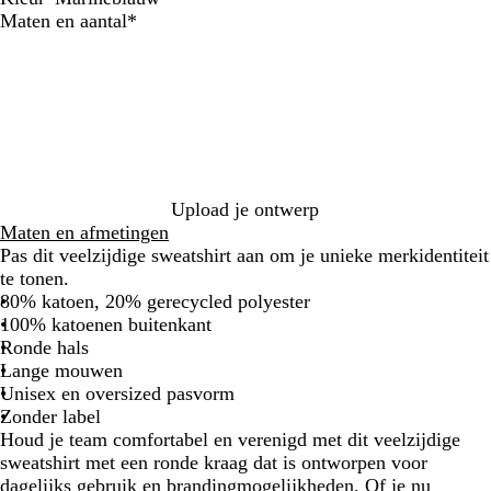
W
M
A
Z
M
S
Verplicht
Maten en aantal
*
i
a
m
w
a
p
t
s
a
a
r
o
t
l
r
i
r
i
f
t
n
t
c
i
e
i
T
b
e
e
l
f
a
a
g
Upload je ontwerp
l
u
r
Maten en afmetingen
w
i
Pas dit veelzijdige sweatshirt aan om je unieke merkidentiteit
j
te tonen.
s
80% katoen, 20% gerecycled polyester
100% katoenen buitenkant
Ronde hals
Lange mouwen
Unisex en oversized pasvorm
Zonder label
Houd je team comfortabel en verenigd met dit veelzijdige
sweatshirt met een ronde kraag dat is ontworpen voor
dagelijks gebruik en brandingmogelijkheden. Of je nu