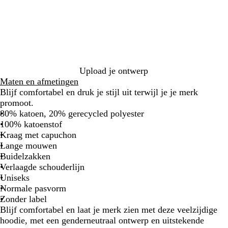
t
n
e
a
r
b
p
a
r
o
o
n
i
s
n
d
r
G
r
i
d
r
k
n
s
j
e
o
e
t
n
t
e
g
e
e
a
k
e
e
i
r
s
n
u
e
l
b
e
g
b
g
x
n
l
f
r
l
r
r
w
a
g
i
Upload je ontwerp
a
o
o
i
u
r
j
Maten en afmetingen
u
e
o
t
w
i
s
Blijf comfortabel en druk je stijl uit terwijl je je merk
w
n
d
j
promoot.
s
80% katoen, 20% gerecycled polyester
100% katoenstof
Kraag met capuchon
Lange mouwen
Buidelzakken
Verlaagde schouderlijn
Uniseks
Normale pasvorm
Zonder label
Blijf comfortabel en laat je merk zien met deze veelzijdige
hoodie, met een genderneutraal ontwerp en uitstekende