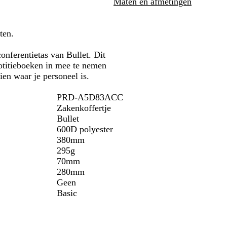
Maten en afmetingen
i
a
n
l
e
z
ten.
b
w
l
a
onferentietas van Bullet. Dit
a
r
notitieboeken in mee te nemen
u
t
ien waar je personeel is.
w
PRD-A5D83ACC
Zakenkoffertje
Bullet
600D polyester
380mm
295g
70mm
280mm
Geen
Basic