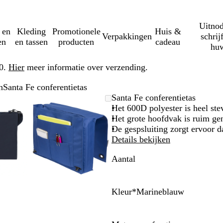
Uitnod
 en
Kleding
Promotionele
Huis &
Verpakkingen
schrij
en
en tassen
producten
cadeau
huw
50.
Hier
meer informatie over verzending.
n
Santa Fe conferentietas
mbare
zoomd
ruik
k
Zoombare
Gezoomd
Gebruik
Klik
Santa Fe conferentietas
eelding
-
afbeelding
tot
plus-
om
Het 600D polyester is heel ste
nimum
minimum
en
uit
Het grote hoofdvak is ruim ge
toetsen
mintoetsen
te
De gespsluiting zorgt ervoor dat
wen
om
vouwen
Details bekijken
te
Aantal
men
zoomen
en
tjestoetsen
pijltjestoetsen
om
Kleur
*
Marineblauw
te
M
E
nken
zwenken
a
g
r
a