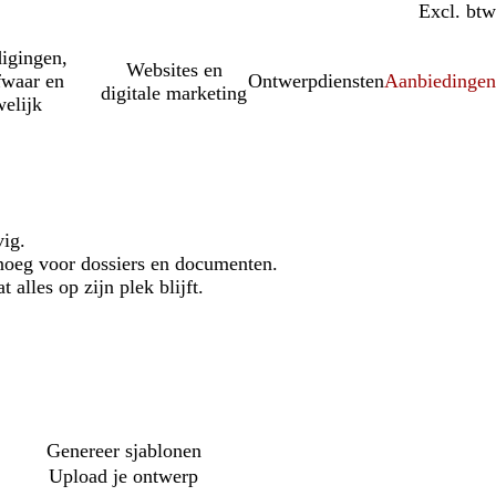
Incl. btw
Excl. btw
igingen,
Websites en
fwaar en
Ontwerpdiensten
Aanbiedinge
digitale marketing
elijk
vig.
noeg voor dossiers en documenten.
 alles op zijn plek blijft.
Genereer sjablonen
Upload je ontwerp