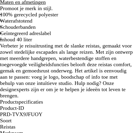
e
l
w
Maten en afmetingen
e
a
a
Promoot je merk in stijl.
l
u
r
100% gerecycled polyester
w
t
Waterafstotend
e
Schouderbanden
n
Geïntegreerd adreslabel
a
Inhoud 40 liter
c
Verbeter je reisuitrusting met de slanke reistas, gemaakt voor
h
zowel stedelijke escapades als lange reizen. Met zijn ontwerp
t
met meerdere handgrepen, waterbestendige stoffen en
e
toegevoegde veiligheidsfuncties belooft deze reistas comfort,
n
gemak en gemoedsrust onderweg. Het artikel is eenvoudig
aan te passen: voeg je logo, boodschap of info toe met
behulp van onze intuïtieve studio. Hulp nodig? Onze
designexperts zijn er om je te helpen je ideeën tot leven te
brengen.
Productspecificaties
Product-ID
PRD-TVX9JFUOY
Soort
Reistas
Merknaam