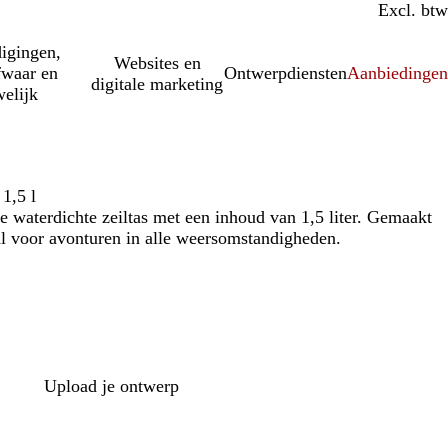
Incl. btw
Excl. btw
igingen,
Websites en
fwaar en
Ontwerpdiensten
Aanbiedinge
digitale marketing
elijk
 1,5 l
 waterdichte zeiltas met een inhoud van 1,5 liter. Gemaakt
l voor avonturen in alle weersomstandigheden.
Upload je ontwerp