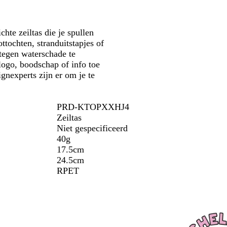
t
n
n
g
g
s
r
te zeiltas die je spullen
b
i
ochten, stranduitstapjes of
l
j
tegen waterschade te
a
s
logo, boodschap of info toe
u
gnexperts zijn er om je te
w
PRD-KTOPXXHJ4
Zeiltas
Niet gespecificeerd
40g
17.5cm
24.5cm
RPET