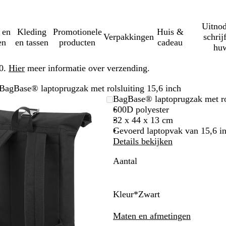
Uitnod
 en
Kleding
Promotionele
Huis &
Verpakkingen
schrij
en
en tassen
producten
cadeau
huw
50.
Hier
meer informatie over verzending.
BagBase® laptoprugzak met rolsluiting 15,6 inch
Zoombare
Gezoomd
Gebruik
Klik
BagBase® laptoprugzak met rol
afbeelding
tot
plus-
om
600D polyester
minimum
en
uit
32 x 44 x 13 cm
mintoetsen
te
Gevoerd laptopvak van 15,6 i
om
vouwen
Details bekijken
te
Aantal
zoomen
en
pijltjestoetsen
om
Kleur
*
Zwart
te
Z
K
F
G
L
zwenken
w
a
r
e
e
Maten en afmetingen
a
r
a
m
g