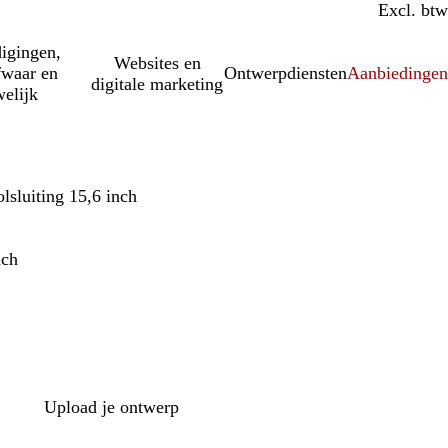
Incl. btw
Excl. btw
igingen,
Websites en
fwaar en
Ontwerpdiensten
Aanbiedinge
digitale marketing
elijk
sluiting 15,6 inch
nch
Upload je ontwerp