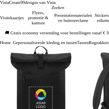
VistaCreate
99designs van Vista
Flyers,
Presentatiematerialen
Stickers
Visitekaartjes
promotie &
en buitenreclame
etikett
kantoor
Dia
🚚
Gratis economy verzending voor bestellingen vanaf € 
1
van
Home
Gepersonaliseerde kleding en tassen
Tassen
Rugzakken
1
...
Dia
Zoombare
Gezoomd
Gebruik
Klik
1
afbeelding
tot
plus-
om
van
minimum
en
uit
2
mintoetsen
te
om
vouwen
te
zoomen
en
pijltjestoetsen
om
te
zwenken