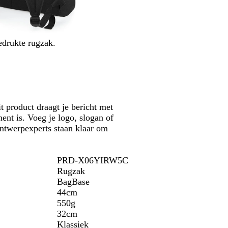
r
a
n
ê
e
t
m
s
l
r
e
m
e
g
l
a
e
r
edrukte rugzak.
r
r
o
i
d
e
n
g
n
e
r
b
i
l
j
t product draagt je bericht met
a
s
ent is. Voeg je logo, slogan of
u
/
ontwerpexperts staan klaar om
w
z
w
a
PRD-X06YIRW5C
r
Rugzak
t
BagBase
44cm
550g
32cm
Klassiek