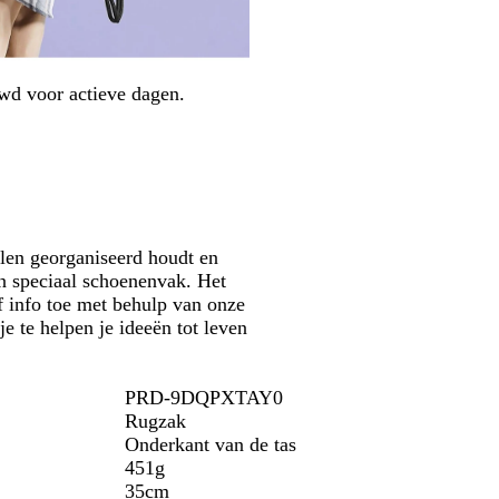
s
n
r
r
s
s
t
t
i
m
/
e
a
z
wd voor actieve dagen.
k
r
w
r
i
a
o
n
r
o
e
t
d
b
l
a
llen georganiseerd houdt en
u
n speciaal schoenenvak. Het
w
f info toe met behulp van onze
e te helpen je ideeën tot leven
PRD-9DQPXTAY0
Rugzak
Onderkant van de tas
451g
35cm