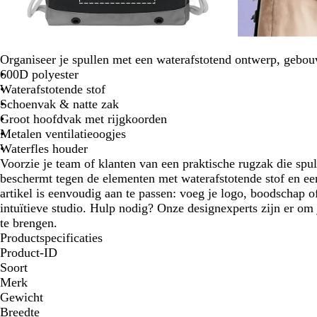
Organiseer je spullen met een waterafstotend ontwerp, gebou
600D polyester
Waterafstotende stof
Schoenvak & natte zak
Groot hoofdvak met rijgkoorden
Metalen ventilatieoogjes
Waterfles houder
Voorzie je team of klanten van een praktische rugzak die spu
beschermt tegen de elementen met waterafstotende stof en ee
artikel is eenvoudig aan te passen: voeg je logo, boodschap o
intuïtieve studio. Hulp nodig? Onze designexperts zijn er om j
te brengen.
Productspecificaties
Product-ID
Soort
Merk
Gewicht
Breedte