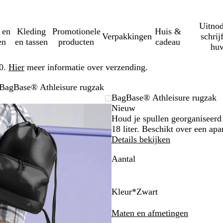
Uitnod
 en
Kleding
Promotionele
Huis &
Verpakkingen
schrij
en
en tassen
producten
cadeau
huw
50.
Hier
meer informatie over verzending.
BagBase® Athleisure rugzak
Zoombare
Gezoomd
Gebruik
Klik
BagBase® Athleisure rugzak
afbeelding
tot
plus-
om
Nieuw
minimum
en
uit
Houd je spullen georganiseerd
mintoetsen
te
18 liter. Beschikt over een a
om
vouwen
Details bekijken
te
Aantal
zoomen
en
pijltjestoetsen
om
Kleur
*
Zwart
te
K
F
Z
Z
zwenken
l
r
w
w
Maten en afmetingen
a
a
a
a