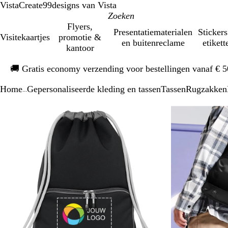
VistaCreate
99designs van Vista
Flyers,
Presentatiematerialen
Stickers
Visitekaartjes
promotie &
en buitenreclame
etikett
kantoor
Dia
🚚
Gratis economy verzending voor bestellingen vanaf € 
1
van
Home
Gepersonaliseerde kleding en tassen
Tassen
Rugzakken
1
...
Dia
Zoombare
Gezoomd
Gebruik
Klik
1
afbeelding
tot
plus-
om
van
minimum
en
uit
2
mintoetsen
te
om
vouwen
te
zoomen
en
pijltjestoetsen
om
te
zwenken