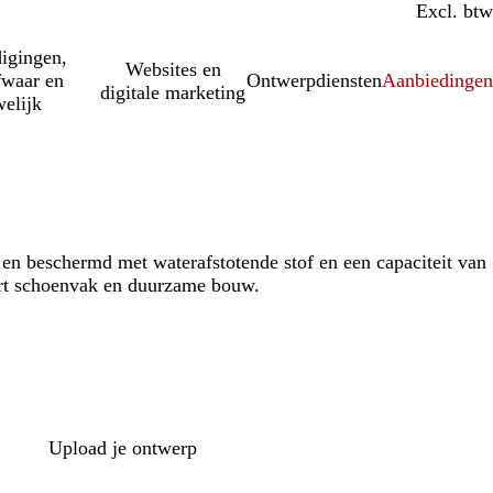
Incl. btw
Excl. btw
igingen,
Websites en
fwaar en
Ontwerpdiensten
Aanbiedinge
digitale marketing
elijk
 en beschermd met waterafstotende stof en een capaciteit van
part schoenvak en duurzame bouw.
Upload je ontwerp