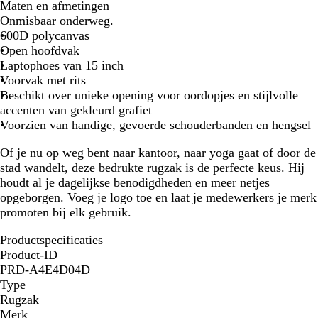
r
Maten en afmetingen
i
Onmisbaar onderweg.
j
600D polycanvas
s
Open hoofdvak
Laptophoes van 15 inch
Voorvak met rits
Beschikt over unieke opening voor oordopjes en stijlvolle
accenten van gekleurd grafiet
Voorzien van handige, gevoerde schouderbanden en hengsel
Of je nu op weg bent naar kantoor, naar yoga gaat of door de
stad wandelt, deze bedrukte rugzak is de perfecte keus. Hij
houdt al je dagelijkse benodigdheden en meer netjes
opgeborgen. Voeg je logo toe en laat je medewerkers je merk
promoten bij elk gebruik.
Productspecificaties
Product-ID
PRD-A4E4D04D
Type
Rugzak
Merk