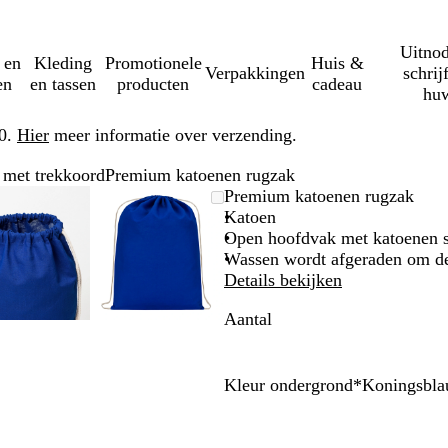
Uitnod
 en
Kleding
Promotionele
Huis &
Verpakkingen
schrij
en
en tassen
producten
cadeau
huw
50.
Hier
meer informatie over verzending.
met trekkoord
Premium katoenen rugzak
Zoombare
Gezoomd
Gebruik
Klik
Zoombare
Gezoomd
Gebruik
Klik
Premium katoenen rugzak
afbeelding
tot
plus-
om
afbeelding
tot
plus-
om
Katoen
minimum
en
uit
minimum
en
uit
Open hoofdvak met katoenen s
mintoetsen
te
mintoetsen
te
Wassen wordt afgeraden om de
om
vouwen
om
vouwen
Details bekijken
te
te
Aantal
zoomen
zoomen
en
en
pijltjestoetsen
pijltjestoetsen
om
om
Kleur ondergrond
*
Koningsbl
te
te
Z
W
K
O
R
L
N
M
zwenken
zwenken
w
i
o
r
o
i
a
a
a
t
n
a
o
m
t
r