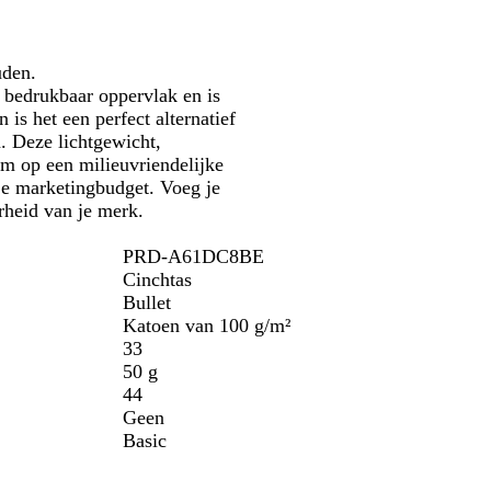
r
i
n
d
o
u
i
t
n
j
e
u
n
g
e
n
r
e
uden.
s
l
b
 bedrukbaar oppervlak en is
b
i
l
is het een perfect alternatief
l
j
a
n. Deze lichtgewicht,
a
k
u
om op een milieuvriendelijke
u
w
je marketingbudget. Voeg je
w
rheid van je merk.
PRD-A61DC8BE
Cinchtas
Bullet
Katoen van 100 g/m²
33
50 g
44
Geen
Basic