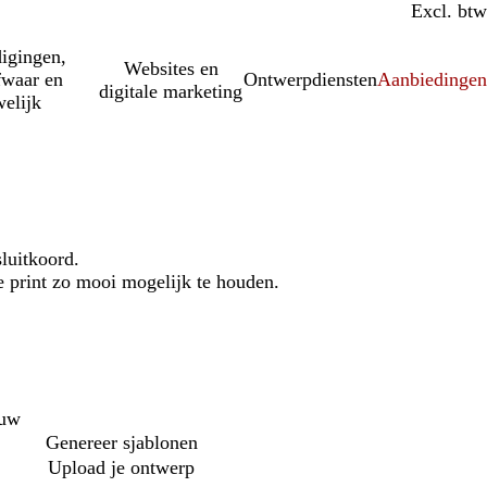
Incl. btw
Excl. btw
igingen,
Websites en
fwaar en
Ontwerpdiensten
Aanbiedinge
digitale marketing
elijk
luitkoord.
 print zo mooi mogelijk te houden.
auw
Genereer sjablonen
Upload je ontwerp