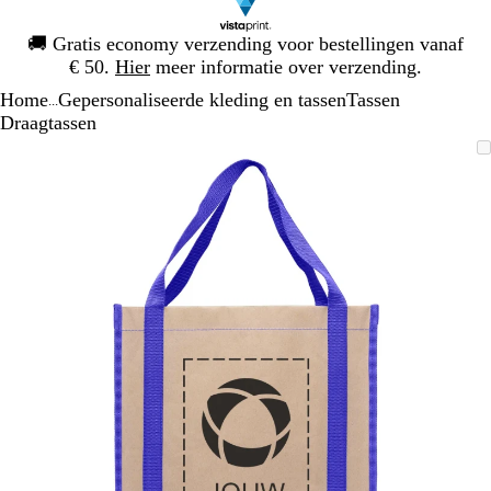
Dia
🚚
Gratis economy verzending voor bestellingen vanaf
1
€ 50.
Hier
meer informatie over verzending.
van
Home
Gepersonaliseerde kleding en tassen
Tassen
1
...
Draagtassen
Dia
Zoombare
Gezoomd
Gebruik
Klik
1
afbeelding
tot
plus-
om
van
minimum
en
uit
1
mintoetsen
te
om
vouwen
te
zoomen
en
pijltjestoetsen
om
te
zwenken