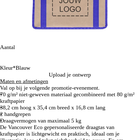
Aantal
Kleur
*
Blauw
R
B
Upload je ontwerp
o
l
Maten en afmetingen
o
a
Val op bij je volgende promotie-evenement.
d
u
70 g/m² niet-geweven materiaal gecombineerd met 80 g/m²
w
kraftpapier
38,2 cm hoog x 35,4 cm breed x 16,8 cm lang
2 handgrepen
Draagvermogen van maximaal 5 kg
De Vancouver Eco gepersonaliseerde draagtas van
kraftpapier is lichtgewicht en praktisch, ideaal om je