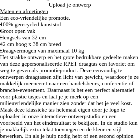
R
W
E
M
K
Upload je ontwerp
o
i
g
a
o
Maten en afmetingen
o
t
a
r
n
Een eco-vriendelijke promotie.
d
a
i
i
100% gerecycled kunststof
l
n
n
Groot open vak
z
e
g
Hengsels van 32 cm
w
b
s
42 cm hoog x 38 cm breed
a
l
b
Draagvermogen van maximaal 10 kg
r
a
l
Het strakke ontwerp en het grote bedrukbare gedeelte maken
t
u
a
van deze gepersonaliseerde RPET draagtas een favoriet om
w
u
weg te geven als promotieproduct. Deze eenvoudig te
w
ontwerpen draagtassen zijn licht van gewicht, waardoor je ze
makkelijk meeneemt naar een handelsbeurs, conferentie of
branche-evenement. Daarnaast is het een perfect alternatief
voor plastic tasjes en laat je je merk op een
milieuvriendelijke manier zien zonder dat het je veel kost.
Maak deze klassieke tas helemaal eigen door je logo te
uploaden in onze interactieve ontwerpstudio en een
voorbeeld van het eindresultaat te bekijken. In de studio kun
je makkelijk extra tekst toevoegen en de kleur en stijl
bewerken. En als je hulp nodig hebt of een second opinion