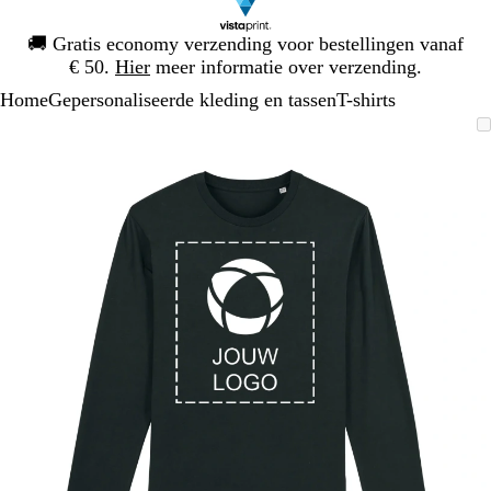
Dia
🚚
Gratis economy verzending voor bestellingen vanaf
1
€ 50.
Hier
meer informatie over verzending.
van
Home
Gepersonaliseerde kleding en tassen
T-shirts
1
Dia
Zoombare
Gezoomd
Gebruik
Klik
1
afbeelding
tot
plus-
om
van
minimum
en
uit
1
mintoetsen
te
om
vouwen
te
zoomen
en
pijltjestoetsen
om
te
zwenken