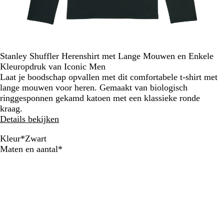
Stanley Shuffler Herenshirt met Lange Mouwen en Enkele
Kleuropdruk van Iconic Men
Laat je boodschap opvallen met dit comfortabele t-shirt met
lange mouwen voor heren. Gemaakt van biologisch
ringgesponnen gekamd katoen met een klassieke ronde
kraag.
Details bekijken
Kleur
*
Zwart
W
G
S
Z
G
R
B
B
A
Verplicht
Maten en aantal
*
i
e
t
w
e
o
o
r
n
t
m
e
a
m
o
r
i
t
ê
r
r
ê
d
d
t
r
l
r
t
l
e
s
a
e
e
e
a
k
c
e
n
e
u
a
i
r
k
r
x
k
e