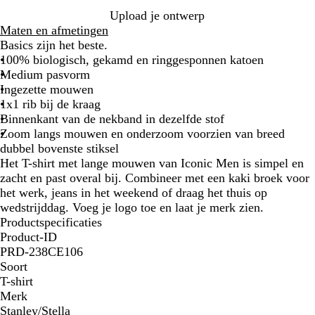
d
i
d
r
i
t
Upload je ontwerp
g
j
a
o
Maten en afmetingen
r
k
s
o
Basics zijn het beste.
i
e
g
d
100% biologisch, gekamd en ringgesponnen katoen
j
r
r
Medium pasvorm
s
i
Ingezette mouwen
j
1x1 rib bij de kraag
s
Binnenkant van de nekband in dezelfde stof
Zoom langs mouwen en onderzoom voorzien van breed
dubbel bovenste stiksel
Het T-shirt met lange mouwen van Iconic Men is simpel en
zacht en past overal bij. Combineer met een kaki broek voor
het werk, jeans in het weekend of draag het thuis op
wedstrijddag. Voeg je logo toe en laat je merk zien.
Productspecificaties
Product-ID
PRD-238CE106
Soort
T-shirt
Merk
Stanley/Stella