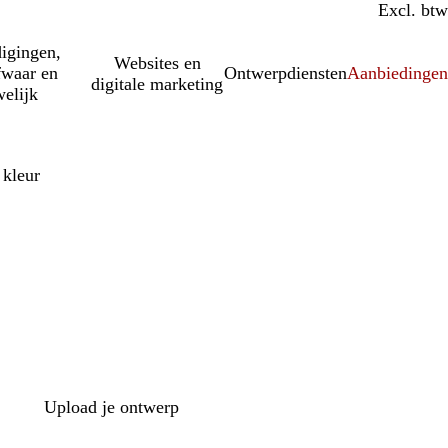
Incl. btw
Excl. btw
igingen,
Websites en
fwaar en
Ontwerpdiensten
Aanbiedinge
digitale marketing
elijk
 kleur
Upload je ontwerp