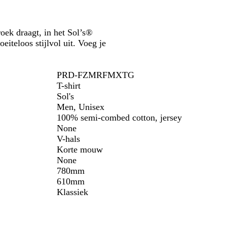
w
i
j
s
oek draagt, in het Sol’s®
iteloos stijlvol uit. Voeg je
PRD-FZMRFMXTG
T-shirt
Sol's
Men, Unisex
100% semi-combed cotton, jersey
None
V-hals
Korte mouw
None
780mm
610mm
Klassiek