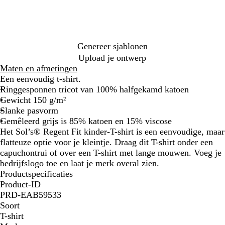
l
n
l
l
b
s
z
s
l
l
l
l
g
e
g
e
e
l
m
w
k
e
e
e
g
r
e
s
e
e
a
a
a
o
e
e
e
r
i
r
b
r
r
u
r
r
o
r
r
r
o
j
d
l
d
d
w
i
t
l
d
d
d
e
s
Genereer sjablonen
l
a
g
r
n
g
o
d
k
n
Upload je ontwerp
u
u
r
o
e
r
s
e
a
Maten en afmetingen
c
w
i
z
b
i
s
n
k
Een eenvoudig t-shirt.
h
j
e
l
j
e
i
i
Ringgesponnen tricot van 100% halfgekamd katoen
t
s
a
s
n
m
Gewicht 150 g/m²
b
u
m
b
Slanke pasvorm
l
w
e
l
Gemêleerd grijs is 85% katoen en 15% viscose
a
l
o
Het Sol’s® Regent Fit kinder-T-shirt is een eenvoudige, maar
u
a
e
flatteuze optie voor je kleintje. Draag dit T-shirt onder een
w
n
d
capuchontrui of over een T-shirt met lange mouwen. Voeg je
g
bedrijfslogo toe en laat je merk overal zien.
e
Productspecificaties
Product-ID
PRD-EAB59533
Soort
T-shirt