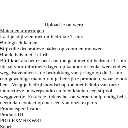
i
t
a
d
n
t
u
g
w
r
i
Upload je ontwerp
j
Maten en afmetingen
s
Laat je stijl zien met dit bedrukte T-shirt.
Biologisch katoen
Stijlvolle decoratieve naden op zoom en mouwen
Ronde hals met 1x1 rib.
Blijf koel als het er heet aan toe gaat met dit bedrukte T-shirt.
Ideaal voor informele dagen op kantoor of leuke weekendjes
weg. Bovendien is de bedrukking van je logo op dit T-shirt
een geweldige manier om je bedrijf te promoten, waar je ook
bent. Voeg je bedrijfsboodschap toe met behulp van onze
interactieve ontwerpstudio en bied klanten een stijlvol
weggevertje. En als je tijdens het ontwerpen hulp nodig hebt,
neem dan contact op met een van onze experts.
Productspecificaties
Product-ID
PRD-EXVF0XW81
Soort