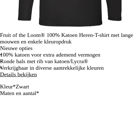
Fruit of the Loom® 100% Katoen Heren-T-shirt met lange
mouwen en enkele kleuropdruk
Nieuwe opties
100% katoen voor extra ademend vermogen
Ronde hals met rib van katoen/Lycra®
Verkrijgbaar in diverse aantrekkelijke kleuren
Details bekijken
Kleur
*
Zwart
Z
D
K
D
L
G
R
W
Verplicht
Maten en aantal
*
w
o
o
o
i
e
o
i
a
n
n
n
c
m
o
t
r
k
i
k
h
ê
d
t
e
n
e
t
l
r
g
r
g
e
m
s
g
r
e
a
b
e
a
r