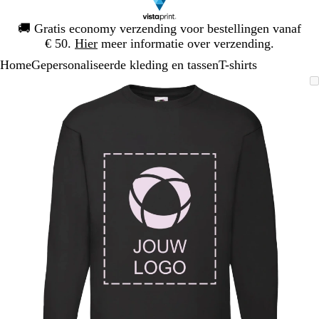
Dia
🚚
Gratis economy verzending voor bestellingen vanaf
1
€ 50.
Hier
meer informatie over verzending.
van
Home
Gepersonaliseerde kleding en tassen
T-shirts
1
Dia
Zoombare
Gezoomd
Gebruik
Klik
1
afbeelding
tot
plus-
om
van
minimum
en
uit
1
mintoetsen
te
om
vouwen
te
zoomen
en
pijltjestoetsen
om
te
zwenken