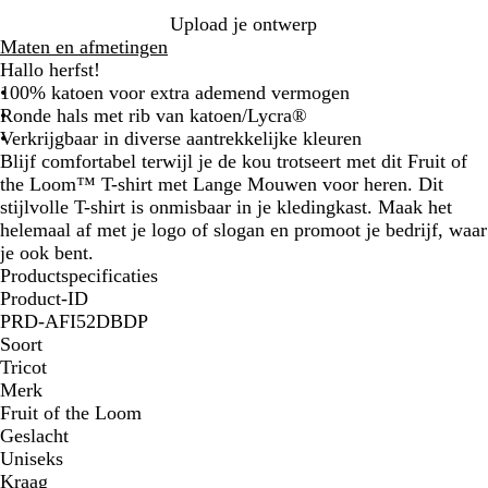
r
l
m
f
d
Upload je ontwerp
i
a
ê
i
g
Maten en afmetingen
n
u
l
e
r
Hallo herfst!
e
w
e
t
i
100% katoen voor extra ademend vermogen
b
e
j
Ronde hals met rib van katoen/Lycra®
l
r
s
Verkrijgbaar in diverse aantrekkelijke kleuren
a
d
Blijf comfortabel terwijl je de kou trotseert met dit Fruit of
u
g
the Loom™ T-shirt met Lange Mouwen voor heren. Dit
w
r
stijlvolle T-shirt is onmisbaar in je kledingkast. Maak het
i
helemaal af met je logo of slogan en promoot je bedrijf, waar
j
je ook bent.
s
Productspecificaties
Product-ID
PRD-AFI52DBDP
Soort
Tricot
Merk
Fruit of the Loom
Geslacht
Uniseks
Kraag