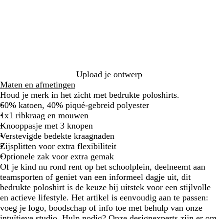
n
l
u
n
p
g
s
o
e
r
s
b
i
b
i
b
l
s
l
n
l
a
e
a
k
a
u
u
h
u
w
w
a
w
a
Upload je ontwerp
n
Maten en afmetingen
g
Houd je merk in het zicht met bedrukte poloshirts.
r
60% katoen, 40% piqué-gebreid polyester
o
1x1 ribkraag en mouwen
e
Knooppasje met 3 knopen
n
Verstevigde bedekte kraagnaden
Zijsplitten voor extra flexibiliteit
Optionele zak voor extra gemak
Of je kind nu rond rent op het schoolplein, deelneemt aan
teamsporten of geniet van een informeel dagje uit, dit
bedrukte poloshirt is de keuze bij uitstek voor een stijlvolle
en actieve lifestyle. Het artikel is eenvoudig aan te passen:
voeg je logo, boodschap of info toe met behulp van onze
intuïtieve studio. Hulp nodig? Onze designexperts zijn er om