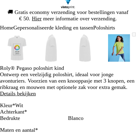
Dia
🚚
Gratis economy verzending voor bestellingen vanaf
1
€ 50.
Hier
meer informatie over verzending.
van
Home
Gepersonaliseerde kleding en tassen
Poloshirts
1
Dia
Zoombare
Gezoomd
Gebruik
Klik
Zoombare
Gezoomd
Gebruik
Klik
Zoombare
Gezoomd
Gebruik
Klik
Zoomba
Gezoo
Gebrui
Klik
1
afbeelding
tot
plus-
om
afbeelding
tot
plus-
om
afbeelding
tot
plus-
om
afbeeld
tot
plus-
om
van
minimum
en
uit
minimum
en
uit
minimum
en
uit
minim
en
uit
4
mintoetsen
te
mintoetsen
te
mintoetsen
te
mintoet
te
om
vouwen
om
vouwen
om
vouwen
om
vouwen
te
te
te
te
Roly® Pegaso poloshirt kind
zoomen
zoomen
zoomen
zoomen
Ontwerp een veelzijdig poloshirt, ideaal voor jonge
en
en
en
en
avonturiers. Voorzien van een knooppasje met 3 knopen, een
pijltjestoetsen
pijltjestoetsen
pijltjestoetsen
pijltjes
ribkraag en mouwen met optionele zak voor extra gemak.
om
om
om
om
Details bekijken
te
te
te
te
zwenken
zwenken
zwenken
zwenke
Kleur
*
Wit
W
K
H
T
M
R
B
Achterkant
*
i
o
e
u
a
o
i
Bedrukte
Blanco
t
n
m
r
r
o
d
Verplicht
Maten en aantal
*
i
e
q
i
d
s