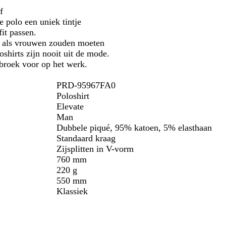
i
w
/
n
c
f
j
a
A
t
i
 polo een uniek tintje
s
r
n
r
e
fit passen.
/
t
t
a
t
n als vrouwen zouden moeten
a
r
c
hirts zijn nooit uit de mode.
n
a
i
 broek voor op het werk.
t
c
e
r
i
t
PRD-95967FA0
a
e
Poloshirt
c
t
Elevate
i
Man
e
Dubbele piqué, 95% katoen, 5% elasthaan
t
Standaard kraag
Zijsplitten in V-vorm
760 mm
220 g
550 mm
Klassiek