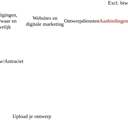
Incl. btw
Excl. btw
igingen,
Websites en
fwaar en
Ontwerpdiensten
Aanbiedinge
digitale marketing
elijk
w/Antraciet
Upload je ontwerp