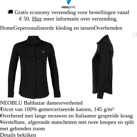
Dia
🚚
Gratis economy verzending voor bestellingen vanaf
1
€ 50.
Hier
meer informatie over verzending.
van
Home
Gepersonaliseerde kleding en tassen
Overhemden
1
Dia
Zoombare
Gezoomd
Gebruik
Klik
Zoombare
Gezoomd
Gebruik
Klik
1
afbeelding
tot
plus-
om
afbeelding
tot
plus-
om
van
minimum
en
uit
minimum
en
uit
2
mintoetsen
te
mintoetsen
te
om
vouwen
om
vouwen
te
te
zoomen
zoomen
en
en
pijltjestoetsen
pijltjestoetsen
om
om
te
te
NEOBLU Balthazar damesoverhemd
zwenken
zwenken
Tricot van 100% gemerceriseerde katoen, 145 g/m²
Overhemd met lange mouwen en Italiaanse gespreide kraag
Verstelbare, afgeronde manchetten met twee knopen en split
met gebonden zoom
Details bekijken