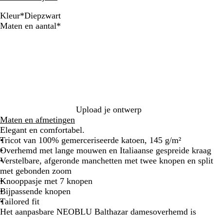
Kleur
*
Diepzwart
N
O
S
D
Verplicht
Maten en aantal
*
a
p
o
i
c
t
f
e
h
i
t
p
t
s
B
z
c
l
w
h
u
a
w
e
r
i
t
Upload je ontwerp
t
Maten en afmetingen
Elegant en comfortabel.
Tricot van 100% gemerceriseerde katoen, 145 g/m²
Overhemd met lange mouwen en Italiaanse gespreide kraag
Verstelbare, afgeronde manchetten met twee knopen en split
met gebonden zoom
Knooppasje met 7 knopen
Bijpassende knopen
Tailored fit
Het aanpasbare NEOBLU Balthazar damesoverhemd is