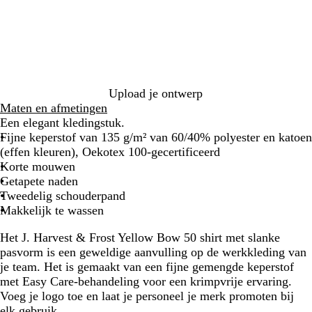
i
t
m
r
a
j
e
i
r
s
l
n
t
s
e
b
b
l
l
a
a
Upload je ontwerp
u
u
Maten en afmetingen
w
w
Een elegant kledingstuk.
Fijne keperstof van 135 g/m² van 60/40% polyester en katoen
(effen kleuren), Oekotex 100-gecertificeerd
Korte mouwen
Getapete naden
Tweedelig schouderpand
Makkelijk te wassen
Het J. Harvest & Frost Yellow Bow 50 shirt met slanke
pasvorm is een geweldige aanvulling op de werkkleding van
je team. Het is gemaakt van een fijne gemengde keperstof
met Easy Care-behandeling voor een krimpvrije ervaring.
Voeg je logo toe en laat je personeel je merk promoten bij
elk gebruik.