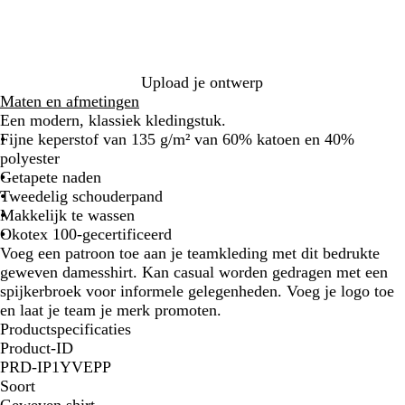
s
l
t
n
s
e
b
b
l
l
a
a
Upload je ontwerp
u
u
Maten en afmetingen
w
w
Een modern, klassiek kledingstuk.
Fijne keperstof van 135 g/m² van 60% katoen en 40%
polyester
Getapete naden
Tweedelig schouderpand
Makkelijk te wassen
Okotex 100-gecertificeerd
Voeg een patroon toe aan je teamkleding met dit bedrukte
geweven damesshirt. Kan casual worden gedragen met een
spijkerbroek voor informele gelegenheden. Voeg je logo toe
en laat je team je merk promoten.
Productspecificaties
Product-ID
PRD-IP1YVEPP
Soort
Geweven shirt