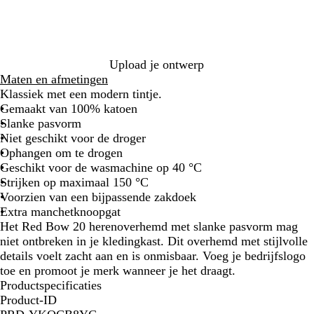
z
t
n
m
l
w
/
e
a
s
a
r
b
r
b
r
o
l
i
l
t
o
a
n
a
Upload je ontwerp
d
u
e
u
Maten en afmetingen
w
b
w
Klassiek met een modern tintje.
/
l
/
Gemaakt van 100% katoen
L
a
m
Slanke pasvorm
u
u
a
Niet geschikt voor de droger
c
w
r
Ophangen om te drogen
h
i
Geschikt voor de wasmachine op 40 °C
t
n
Strijken op maximaal 150 °C
b
e
Voorzien van een bijpassende zakdoek
l
b
Extra manchetknoopgat
a
l
Het Red Bow 20 herenoverhemd met slanke pasvorm mag
u
a
niet ontbreken in je kledingkast. Dit overhemd met stijlvolle
w
u
details voelt zacht aan en is onmisbaar. Voeg je bedrijfslogo
w
toe en promoot je merk wanneer je het draagt.
Productspecificaties
Product-ID