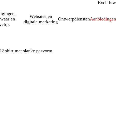
Incl. btw
Excl. btw
igingen,
Websites en
fwaar en
Ontwerpdiensten
Aanbiedinge
digitale marketing
elijk
22 shirt met slanke pasvorm