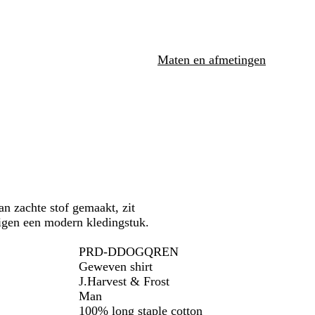
b
b
l
l
a
a
u
u
Maten en afmetingen
w
w
van zachte stof gemaakt, zit
ezigen een modern kledingstuk.
PRD-DDOGQREN
Geweven shirt
J.Harvest & Frost
Man
100% long staple cotton