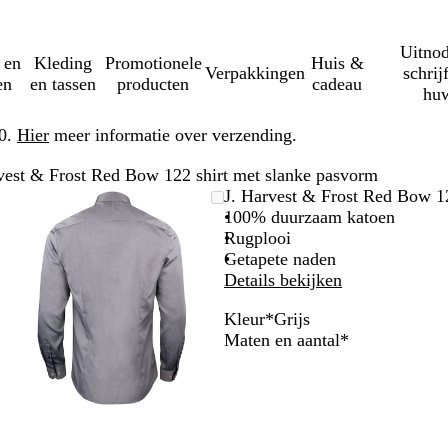
Uitnod
 en
Kleding
Promotionele
Huis &
Verpakkingen
schrij
en
en tassen
producten
cadeau
huw
50.
Hier
meer informatie over verzending.
vest & Frost Red Bow 122 shirt met slanke pasvorm
Zoombare
Gezoomd
Gebruik
Klik
J. Harvest & Frost Red Bow 1
afbeelding
tot
plus-
om
100% duurzaam katoen
minimum
en
uit
Rugplooi
mintoetsen
te
Getapete naden
om
vouwen
Details bekijken
te
Kleur
*
Grijs
zoomen
W
M
H
G
Verplicht
Maten en aantal
*
en
i
e
e
r
pijltjestoetsen
t
d
m
i
om
i
e
j
te
u
l
s
zwenken
m
s